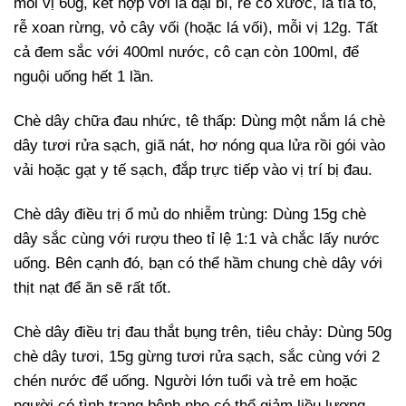
mỗi vị 60g, kết hợp với lá đại bì, rễ cỏ xước, lá tía tô,
rễ xoan rừng, vỏ cây vối (hoặc lá vối), mỗi vị 12g. Tất
cả đem sắc với 400ml nước, cô cạn còn 100ml, để
nguội uống hết 1 lần.
Chè dây chữa đau nhức, tê thấp:
Dùng một nắm lá chè
dây tươi rửa sạch, giã nát, hơ nóng qua lửa rồi gói vào
vải hoặc gạt y tế sạch, đắp trực tiếp vào vị trí bị đau.
Chè dây điều trị ổ mủ do nhiễm trùng:
Dùng 15g chè
dây sắc cùng với rượu theo tỉ lệ 1:1 và chắc lấy nước
uống. Bên cạnh đó, bạn có thể hầm chung chè dây với
thịt nạt để ăn sẽ rất tốt.
Chè dây điều trị đau thắt bụng trên, tiêu chảy:
Dùng 50g
chè dây tươi, 15g gừng tươi rửa sạch, sắc cùng với 2
chén nước để uống. Người lớn tuổi và trẻ em hoặc
người có tình trạng bệnh nhẹ có thể giảm liều lượng