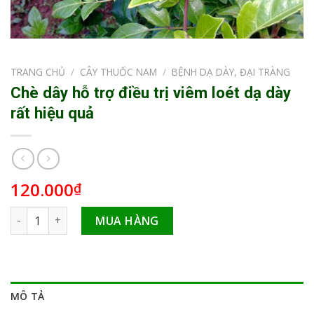
TRANG CHỦ
/
CÂY THUỐC NAM
/
BỆNH DẠ DÀY, ĐẠI TRÀNG
Chè dây hỗ trợ điều trị viêm loét dạ dày
rất hiệu quả
120.000
₫
Chè dây hỗ trợ điều trị viêm loét dạ dày rất hiệu quả số lượn
MUA HÀNG
MÔ TẢ