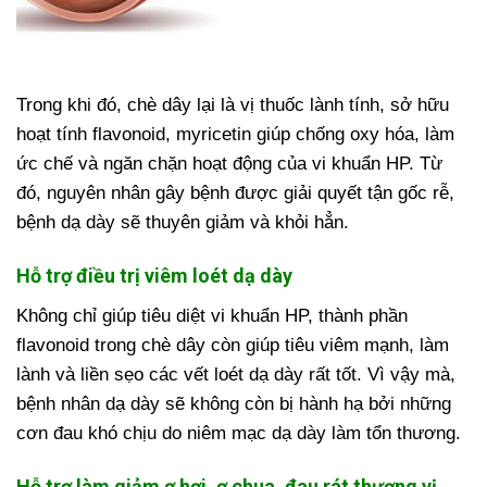
Trong khi đó, chè dây lại là vị thuốc lành tính, sở hữu
hoạt tính flavonoid, myricetin giúp chống oxy hóa, làm
ức chế và ngăn chặn hoạt động của vi khuẩn HP. Từ
đó, nguyên nhân gây bệnh được giải quyết tận gốc rễ,
bệnh dạ dày sẽ thuyên giảm và khỏi hẳn.
Hỗ trợ điều trị viêm loét dạ dày
Không chỉ giúp tiêu diệt vi khuẩn HP, thành phần
flavonoid trong chè dây còn giúp tiêu viêm mạnh, làm
lành và liền sẹo các vết loét dạ dày rất tốt. Vì vậy mà,
bệnh nhân dạ dày sẽ không còn bị hành hạ bởi những
cơn đau khó chịu do niêm mạc dạ dày làm tổn thương.
Hỗ trợ làm giảm ợ hơi, ợ chua, đau rát thượng vị,