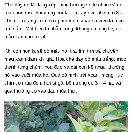
Chè dây có lá dạng kép, mọc hướng so le nhau và có
tua cuốn mọc đối xứng với lá. Lá cây dài, phiến to 8 –
10cm, có răng cưa to ở phía mép lá và có viền lá màu
tím sẫm. Mặt trên lá nhẵn bóng, không có lông tơ, có
màu xanh hơi nhạt.
Khi còn non lá sẽ có màu hơi tía, tim tím và chuyển
màu xanh đậm khi già. Hoa chè dây có màu trắng, mọc
thành từng chùm, hoa đực và cái xen kẽ nhau, thường
nở vào cuối mùa hè. Quả có hình trái xoan, mọng, lúc
chín có màu đen, hơi si gỗ, bên trong có 3 – 4 hạt và
quả thường có vào đầu mùa thu..