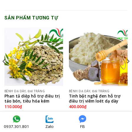
SẢN PHẨM TƯƠNG TỰ
BỆNH DẠ DÀY, ĐẠI TRÀNG
BỆNH DẠ DÀY, ĐẠI TRÀNG
Phan tả diệp hỗ trợ điều trị
Tinh bột nghệ đen hỗ trợ
táo bón, tiêu hóa kém
điều trị viêm loét dạ dày
110.000
₫
400.000
₫
Zalo
FB
0937.301.801