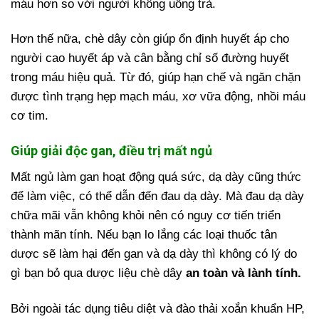
máu hơn so với người không uống trà.
Hơn thế nữa, chè dây còn giúp ổn định huyết áp cho
người cao huyết áp và cân bằng chỉ số đường huyết
trong máu hiệu quả. Từ đó, giúp hạn chế và ngăn chặn
được tình trạng hẹp mạch máu, xơ vữa động, nhồi máu
cơ tim.
Giúp giải độc gan, điều trị mất ngủ
Mất ngủ làm gan hoạt động quá sức, dạ dày cũng thức
để làm việc, có thể dẫn đến đau dạ dày. Mà đau dạ dày
chữa mãi vẫn không khỏi nên có nguy cơ tiến triển
thành mãn tính. Nếu bạn lo lắng các loại thuốc tân
dược sẽ làm hại đến gan và dạ dày thì không có lý do
gì bạn bỏ qua dược liệu chè dây
an toàn và lành tính.
Bởi ngoài tác dụng tiêu diệt và đào thải xoắn khuẩn HP,