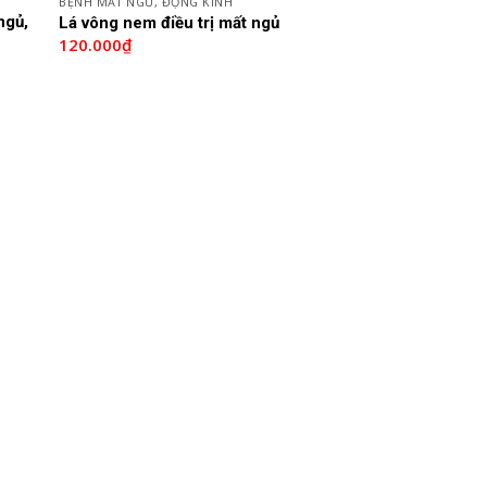
BỆNH MẤT NGỦ, ĐỘNG KINH
ngủ,
Lá vông nem điều trị mất ngủ
120.000
₫