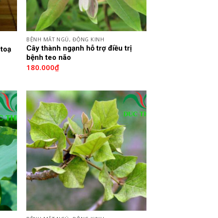
BỆNH MẤT NGỦ, ĐỘNG KINH
Cây thành ngạnh hỗ trợ điều trị
 toạ
bệnh teo não
180.000
₫