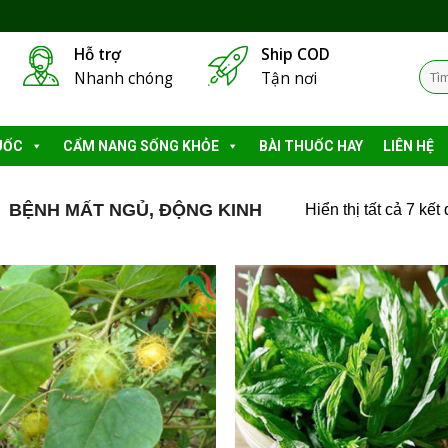
Hỗ trợ
Ship COD
Tìm
Nhanh chóng
Tận nơi
kiếm
UỐC
CẨM NANG SỐNG KHỎE
BÀI THUỐC HAY
LIÊN HỆ
BỆNH MẤT NGỦ, ĐỘNG KINH
Hiển thị tất cả 7 kết