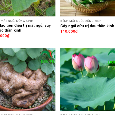
 MẤT NGỦ, ĐỘNG KINH
BỆNH MẤT NGỦ, ĐỘNG KINH
lạc tiên điều trị mất ngủ, suy
Cây ngải cứu trị đau thần kinh
c thần kinh
110.000
₫
.000
₫