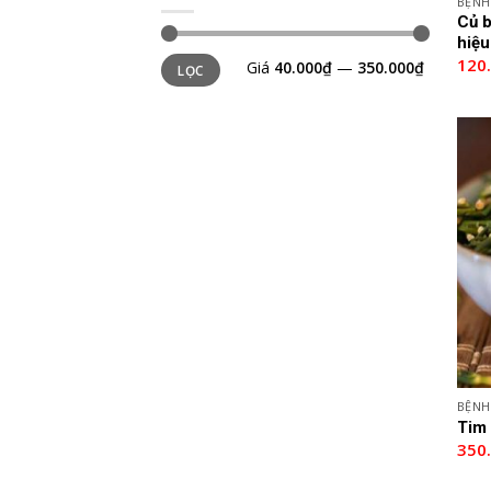
BỆNH
Củ b
hiệu
120
Giá
40.000₫
—
350.000₫
LỌC
BỆNH
Tim
350