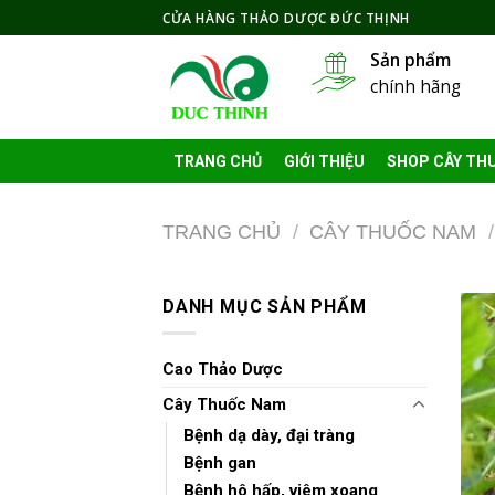
Skip
CỬA HÀNG THẢO DƯỢC ĐỨC THỊNH
to
Sản phẩm
content
chính hãng
TRANG CHỦ
GIỚI THIỆU
SHOP CÂY TH
TRANG CHỦ
/
CÂY THUỐC NAM
/
DANH MỤC SẢN PHẨM
Cao Thảo Dược
Cây Thuốc Nam
Bệnh dạ dày, đại tràng
Bệnh gan
Bệnh hô hấp, viêm xoang