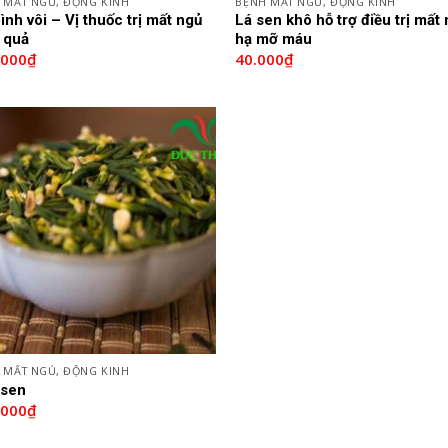
 MẤT NGỦ, ĐỘNG KINH
BỆNH MẤT NGỦ, ĐỘNG KINH
ình vôi – Vị thuốc trị mất ngủ
Lá sen khô hỗ trợ điều trị mất 
 quả
hạ mỡ máu
.000
₫
40.000
₫
 MẤT NGỦ, ĐỘNG KINH
 sen
.000
₫