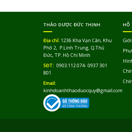
THẢO DƯỢC ĐỨC THỊNH
HỖ 
Địa chỉ:
1236 Kha Vạn Cân, Khu
Giới
Phố 2, P.Linh Trung, Q.Thủ
Phư
Đức, TP. Hồ Chí Minh
Hìn
SĐT:
0903.112.074- 0937 301
Chín
801
Chí
Email:
kinhdoanhthaoduocquy@gmail.com