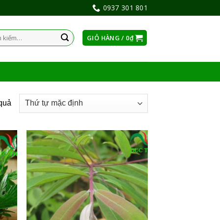
0937 301 801
GIỎ HÀNG /
0
₫
:
 quả