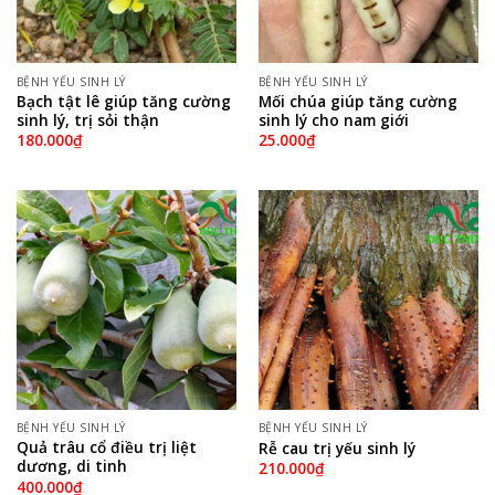
BỆNH YẾU SINH LÝ
BỆNH YẾU SINH LÝ
Bạch tật lê giúp tăng cường
Mối chúa giúp tăng cường
sinh lý, trị sỏi thận
sinh lý cho nam giới
180.000
₫
25.000
₫
BỆNH YẾU SINH LÝ
BỆNH YẾU SINH LÝ
Quả trâu cổ điều trị liệt
Rễ cau trị yếu sinh lý
dương, di tinh
210.000
₫
400.000
₫