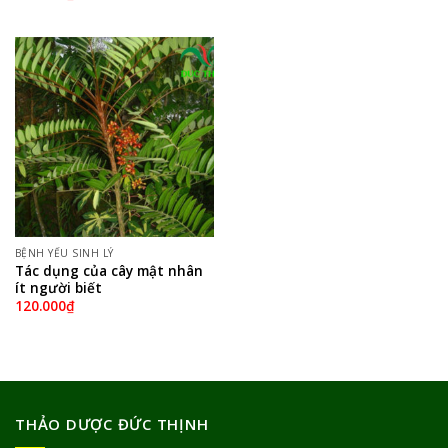
BỆNH YẾU SINH LÝ
Tác dụng của cây mật nhân
ít người biết
120.000
₫
THẢO DƯỢC ĐỨC THỊNH