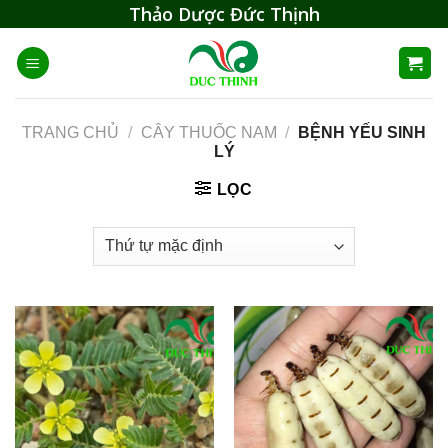
Skip
Thảo Dược Đức Thịnh
to
content
TRANG CHỦ
/
CÂY THUỐC NAM
/
BỆNH YẾU SINH
LÝ
LỌC