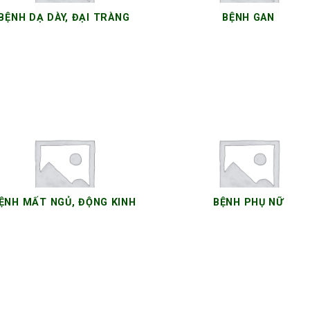
BỆNH DẠ DÀY, ĐẠI TRÀNG
BỆNH GAN
6 SẢN PHẨM
9 SẢN PHẨM
ỆNH MẤT NGỦ, ĐỘNG KINH
BỆNH PHỤ NỮ
7 SẢN PHẨM
6 SẢN PHẨM