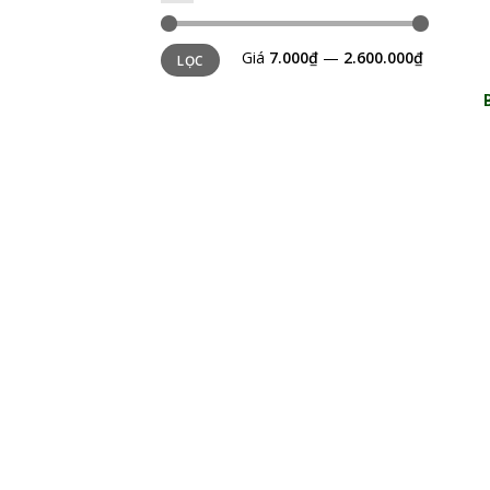
Giá
7.000₫
—
2.600.000₫
LỌC