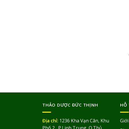
THẢO DƯỢC ĐỨC THỊNH
HỖ 
Địa chỉ:
1236 Kha Vạn Cân, Khu
Giới
Phố 2, P.Linh Trung, Q.Thủ