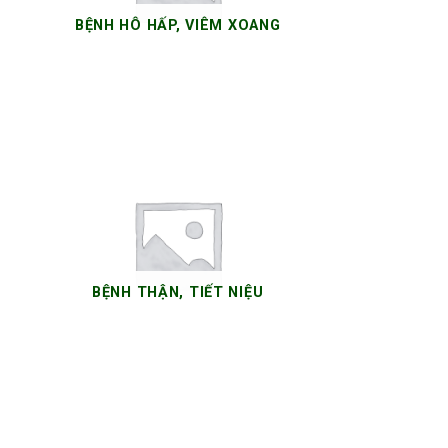
BỆNH HÔ HẤP, VIÊM XOANG
6 SẢN PHẨM
BỆNH THẬN, TIẾT NIỆU
10 SẢN PHẨM