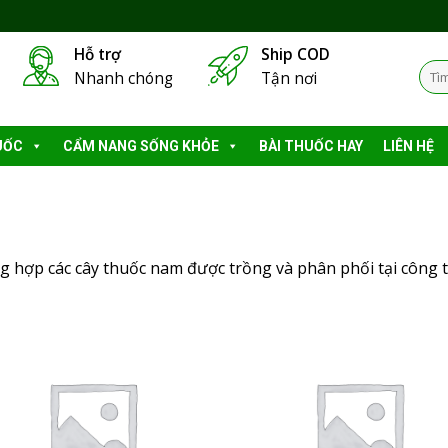
Hỗ trợ
Ship COD
Tìm
Nhanh chóng
Tận nơi
kiếm
UỐC
CẨM NANG SỐNG KHỎE
BÀI THUỐC HAY
LIÊN HỆ
g hợp các cây thuốc nam được trồng và phân phối tại công