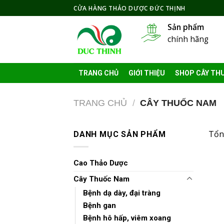
Skip
CỬA HÀNG THẢO DƯỢC ĐỨC THỊNH
to
Sản phẩm
content
chính hãng
TRANG CHỦ
GIỚI THIỆU
SHOP CÂY TH
TRANG CHỦ
/
CÂY THUỐC NAM
Tổn
DANH MỤC SẢN PHẨM
Cao Thảo Dược
Cây Thuốc Nam
Bệnh dạ dày, đại tràng
Bệnh gan
Bệnh hô hấp, viêm xoang