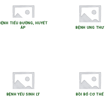
BỆNH TIỂU ĐƯỜNG, HUYẾT
ÁP
BỆNH UNG THƯ
14 SẢN PHẨM
14 SẢN PHẨM
BỆNH YẾU SINH LÝ
BỒI BỔ CƠ THỂ
5 SẢN PHẨM
6 SẢN PHẨM