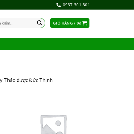
0937 301 801
GIỎ HÀNG /
0
₫
:
 ty Thảo dược Đức Thịnh