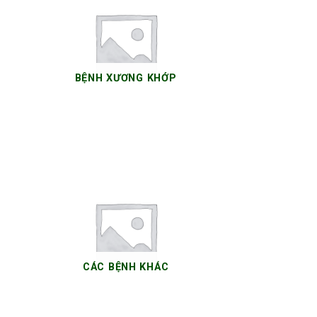
BỆNH XƯƠNG KHỚP
19 SẢN PHẨM
CÁC BỆNH KHÁC
12 SẢN PHẨM