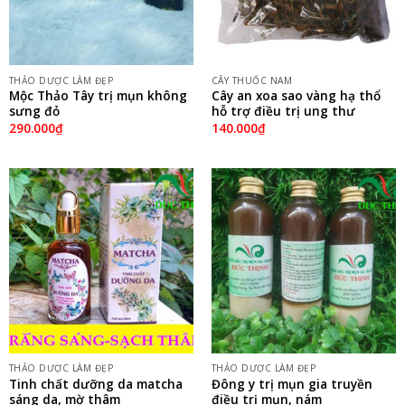
THẢO DƯỢC LÀM ĐẸP
CÂY THUỐC NAM
Mộc Thảo Tây trị mụn không
Cây an xoa sao vàng hạ thổ
sưng đỏ
hỗ trợ điều trị ung thư
290.000
₫
140.000
₫
THẢO DƯỢC LÀM ĐẸP
THẢO DƯỢC LÀM ĐẸP
Tinh chất dưỡng da matcha
Đông y trị mụn gia truyền
sáng da, mờ thâm
điều trị mụn, nám