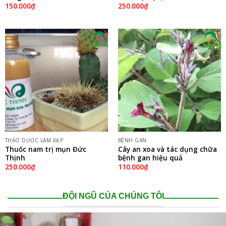
150.000
₫
250.000
₫
THẢO DƯỢC LÀM ĐẸP
BỆNH GAN
Thuốc nam trị mụn Đức
Cây an xoa và tác dụng chữa
Thịnh
bệnh gan hiệu quả
250.000
₫
110.000
₫
ĐỘI NGŨ CỦA CHÚNG TÔI