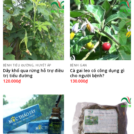
BỆNH TIỂU ĐƯỜNG, HUYẾT ÁP
BỆNH GAN
Dây khổ qua rừng hỗ trợ điều
Cà gai leo có công dụng gì
trị tiểu đường
cho người bệnh?
120.000
₫
130.000
₫