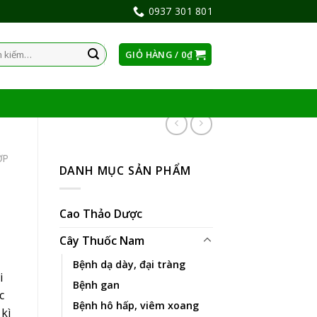
0937 301 801
GIỎ HÀNG /
0
₫
:
ỚP
DANH MỤC SẢN PHẨM
Cao Thảo Dược
Cây Thuốc Nam
Bệnh dạ dày, đại tràng
i
Bệnh gan
c
Bệnh hô hấp, viêm xoang
kì