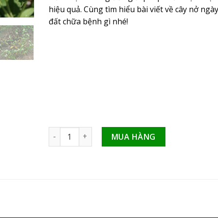
hiệu quả. Cùng tìm hiểu bài viết về cây nở ngà
đất chữa bệnh gì nhé!
Cây nở ngày đất thảo dược Đức Thịnh trị bệnh gì
MUA HÀNG