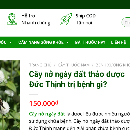
Hỗ trợ
Ship COD
Tìm
Nhanh chóng
Tận nơi
kiếm
UỐC
CẨM NANG SỐNG KHỎE
BÀI THUỐC HAY
LIÊN HỆ
TRANG CHỦ
/
CÂY THUỐC NAM
/
BỆNH XƯƠNG KH
Cây nở ngày đất thảo dược
Đức Thịnh trị bệnh gì?
150.000
₫
Cây nở ngày đất
là dược liệu được nhiều ngườ
sử dụng chữa bệnh. Cây nở ngày đất thảo dượ
Đức Thịnh mang đến giải pháp chữa bệnh cực 