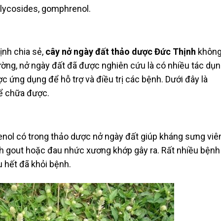
glycosides, gomphrenol.
ịnh chia sẻ,
cây nở ngày đất thảo dược Đức Thịnh
khôn
ường, nở ngày đất đã được nghiên cứu là có nhiều tác dụ
c ứng dụng để hỗ trợ và điều trị các bệnh. Dưới đây là
ể chữa được.
nol có trong thảo dược nở ngày đất giúp kháng sưng vi
h gout hoặc đau nhức xương khớp gây ra. Rất nhiều bệnh
 hết đã khỏi bệnh.