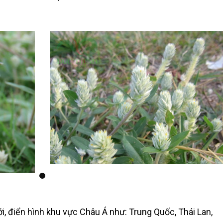
Hình ảnh cây nở ngày đất mọc tự nhiên
iên
i, điển hình khu vực Châu Á như: Trung Quốc, Thái Lan,