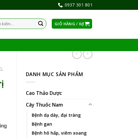
0937 301 801
GIỎ HÀNG /
0
₫
:
G,
DANH MỤC SẢN PHẨM
ị
Cao Thảo Dược
Cây Thuốc Nam
Bệnh dạ dày, đại tràng
Bệnh gan
công
Bệnh hô hấp, viêm xoang
g