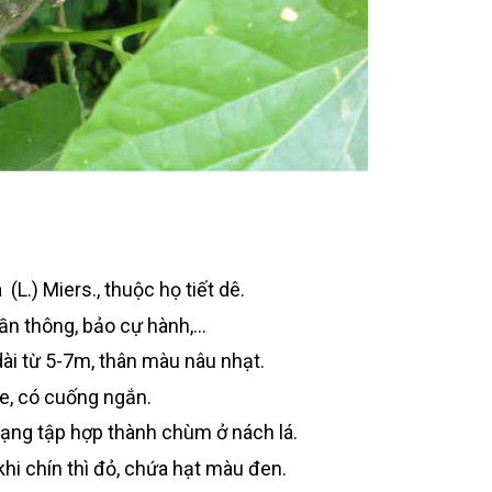
(L.) Miers., thuộc họ tiết dê.
thần thông, bảo cự hành,…
dài từ 5-7m, thân màu nâu nhạt.
le, có cuống ngắn.
ạng tập hợp thành chùm ở nách lá.
hi chín thì đỏ, chứa hạt màu đen.