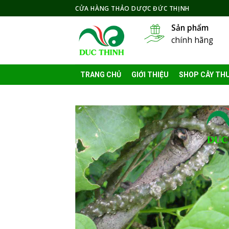
Skip
CỬA HÀNG THẢO DƯỢC ĐỨC THỊNH
to
Sản phẩm
content
chính hãng
TRANG CHỦ
GIỚI THIỆU
SHOP CÂY TH