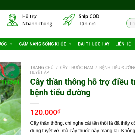
Hỗ trợ
Ship COD
Tìm
Nhanh chóng
Tận nơi
kiếm
UỐC
CẨM NANG SỐNG KHỎE
BÀI THUỐC HAY
LIÊN HỆ
TRANG CHỦ
/
CÂY THUỐC NAM
/
BỆNH TIỂU ĐƯỜN
HUYẾT ÁP
Cây thần thông hỗ trợ điều tr
bệnh tiểu đường
120.000
₫
Cây thần thông, chỉ nghe cái tên thôi là đã thấy 
dụng tuyệt vời mà cây thuốc này mang lại. Khôn