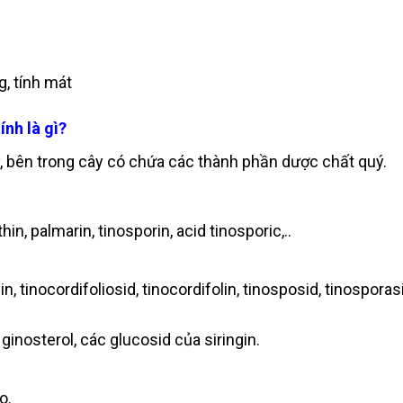
g, tính mát
nh là gì?
, bên trong cây có chứa các thành phần dược chất quý.
, palmarin, tinosporin, acid tinosporic,..
, tinocordifoliosid, tinocordifolin, tinosposid, tinosporasi
inosterol, các glucosid của siringin.
o.