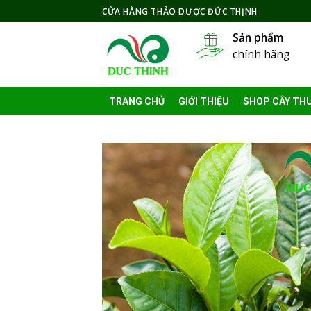
Skip
CỬA HÀNG THẢO DƯỢC ĐỨC THỊNH
to
Sản phẩm
content
chính hãng
TRANG CHỦ
GIỚI THIỆU
SHOP CÂY TH