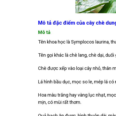
Mô tả đặc điểm của cây chè dun
Mô tả
Tên khoa học là Symplocos laurina, t
Tên gọi khác là chè lang, chè dại, duối 
Chè được xếp vào loại cây nhỏ, thân 
Lá hình bầu dục, mọc so le, mép lá có 
Hoa màu trắng hay vàng lục nhạt, mọc
mịn, có mùi rất thơm.
Quả hạch ăn được, hình thuôn dài, mà