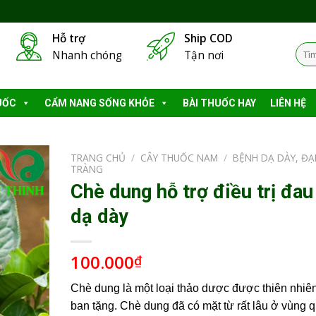
Hỗ trợ
Ship COD
Tìm
Nhanh chóng
Tận nơi
kiếm
UỐC
CẨM NANG SỐNG KHỎE
BÀI THUỐC HAY
LIÊN HỆ
TRANG CHỦ
/
CÂY THUỐC NAM
/
BỆNH DẠ DÀY, ĐẠ
TRÀNG
Chè dung hỗ trợ điều trị đau
dạ dày
100.000
₫
Chè dung là một loại thảo dược được thiên nhiê
ban tặng. Chè dung đã có mặt từ rất lâu ở vùng 