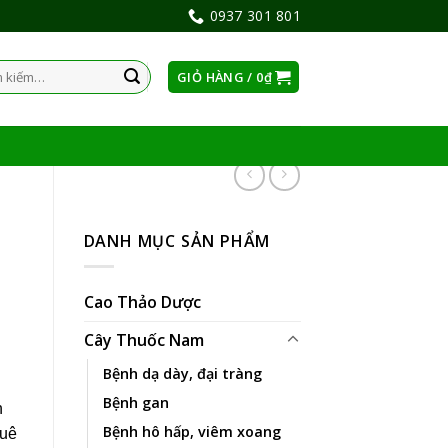
0937 301 801
GIỎ HÀNG /
0
₫
:
I
DANH MỤC SẢN PHẨM
Cao Thảo Dược
Cây Thuốc Nam
Bệnh dạ dày, đại tràng
Bệnh gan
n
Bệnh hô hấp, viêm xoang
quê