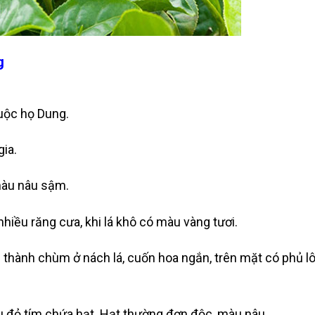
g
huộc họ Dung.
gia.
màu nâu sậm.
nhiều răng cưa, khi lá khô có màu vàng tươi.
 thành chùm ở nách lá, cuốn hoa ngắn, trên mặt có phủ l
u đỏ tím chứa hạt. Hạt thường đơn độc, màu nâu.