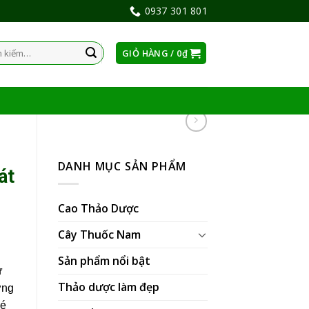
0937 301 801
GIỎ HÀNG /
0
₫
:
DANH MỤC SẢN PHẨM
át
Cao Thảo Dược
Cây Thuốc Nam
Sản phẩm nổi bật
ừ
Thảo dược làm đẹp
ờng
bé