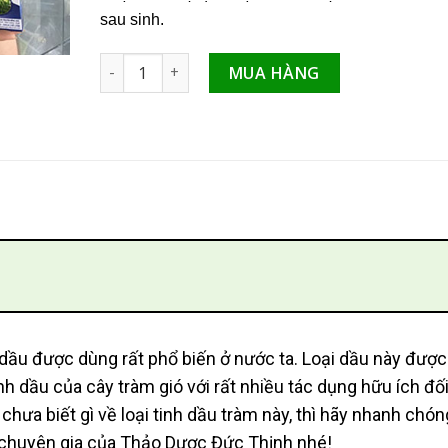
sau sinh.
Dầu Tràm Thiên Phúc giúp sát khuẩn, trị ho số l
MUA HÀNG
 dầu được dùng rất phổ biến ở nước ta. Loại dầu này được
h dầu của cây tràm gió với rất nhiều tác dụng hữu ích đố
hưa biết gì về loại tinh dầu tràm này, thì hãy nhanh chón
c chuyên gia của Thảo Dược Đức Thịnh nhé!