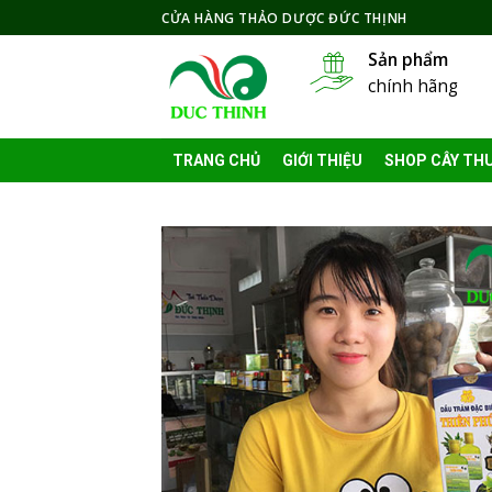
Skip
CỬA HÀNG THẢO DƯỢC ĐỨC THỊNH
to
Sản phẩm
content
chính hãng
TRANG CHỦ
GIỚI THIỆU
SHOP CÂY TH