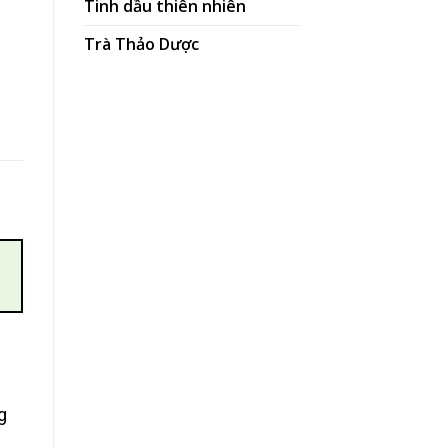
Tinh dầu thiên nhiên
Trà Thảo Dược
ượng
i
g