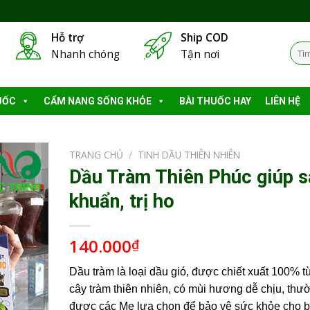
Hỗ trợ
Ship COD
Tìm
Nhanh chóng
Tận nơi
kiếm
UỐC
CẨM NANG SỐNG KHỎE
BÀI THUỐC HAY
LIÊN HỆ
TRANG CHỦ
/
TINH DẦU THIÊN NHIÊN
Dầu Tràm Thiên Phúc giúp s
khuẩn, trị ho
140.000
₫
Dầu tràm là loại dầu gió, được chiết xuất 100% t
cây tràm thiên nhiên, có mùi hương dễ chịu, thư
được các Mẹ lựa chọn để bảo vệ sức khỏe cho 