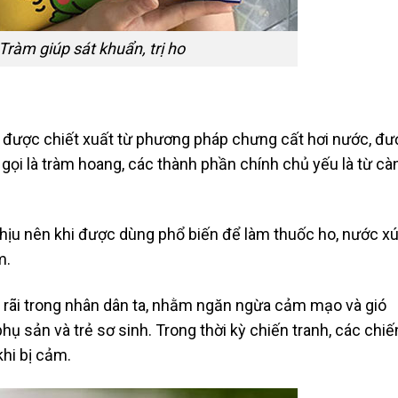
Tràm giúp sát khuẩn, trị ho
ên, được chiết xuất từ phương pháp chưng cất hơi nước, đ
gọi là tràm hoang, các thành phần chính chủ yếu là từ cà
chịu nên khi được dùng phổ biến để làm thuốc ho, nước x
m.
g rãi trong nhân dân ta, nhằm ngăn ngừa cảm mạo và gió
hụ sản và trẻ sơ sinh. Trong thời kỳ chiến tranh, các chiế
khi bị cảm.