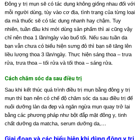
Đông y trị mụn sẽ có tác dụng không giống nhau đối với
mỗi người dùng, tùy vào cơ địa, tình trạng của từng loại
da mà thuốc sẽ có tác dụng nhanh hay chậm. Tuy
nhiên, tuần đầu khi mới dùng sản phẩm thì ai cũng vậy
chỉ nên thoa 1 lần/ngày vào buổ tối. Nếu sau tuần da
bạn vẫn chưa có biểu hiện sưng đỏ thì bạn sẽ tăng lên
liều lượng thoa 3 lần/ngày. Thực hiện sáng thoa – trưa
rửa, trưa thoa – tối rửa và tối thoa – sáng rửa.
Cách chăm sóc da sau điều trị
Sau khi kết thúc quá trình điều trị mụn bằng đông y trị
mụn thì bạn nên có chế độ chăm sóc da sau điều trị để
nuôi dưỡng làn da đẹp và ngăn ngừa mụn quay trở lại
bằng các phương pháp như bột đắp mặt đông y, tinh
chất dưỡng da matcha, serum dưỡng da,…
Giai đoạn và các biểu hiện khi dùng đông y trị