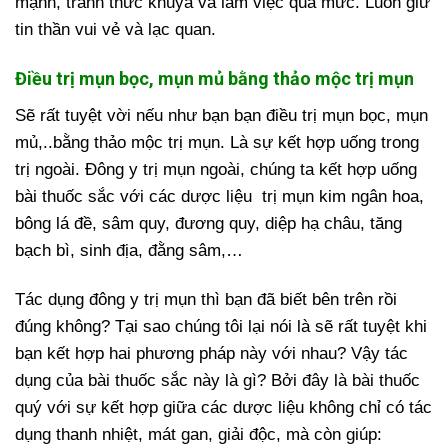
mạnh, tránh thức khuya và làm việc quá mức. Luôn giữ
tin thần vui vẻ và lạc quan.
Điều trị mụn bọc, mụn mủ bằng thảo mộc trị mụn
Sẽ rất tuyệt vời nếu như bạn bạn điều trị mụn bọc, mụn
mủ,..bằng thảo mộc trị mụn. Là sự kết hợp uống trong
trị ngoài. Đông y trị mụn ngoài, chúng ta kết hợp uống
bài thuốc sắc với các dược liệu trị mụn kim ngân hoa,
bông lá đề, sâm quy, đương quy, diệp hạ châu, tăng
bạch bì, sinh địa, đằng sâm,…
Tác dụng đông y trị mụn thì bạn đã biết bên trên rồi
đúng không? Tại sao chúng tôi lại nói là sẽ rất tuyệt khi
bạn kết hợp hai phương pháp này với nhau? Vậy tác
dụng của bài thuốc sắc này là gì? Bởi đây là bài thuốc
quý với sự kết hợp giữa các dược liệu không chỉ có tác
dụng thanh nhiệt, mát gan, giải độc, mà còn giúp: