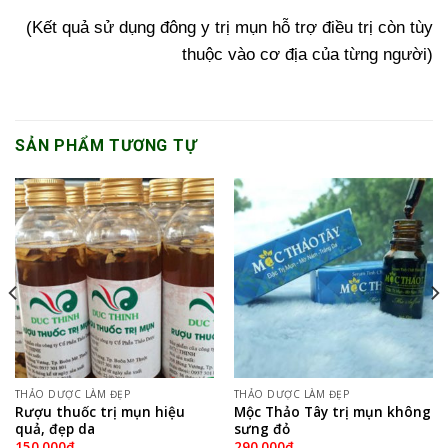
(Kết quả sử dụng đông y trị mụn hỗ trợ điều trị còn tùy
thuộc vào cơ địa của từng người)
SẢN PHẨM TƯƠNG TỰ
THẢO DƯỢC LÀM ĐẸP
THẢO DƯỢC LÀM ĐẸP
Rượu thuốc trị mụn hiệu
Mộc Thảo Tây trị mụn không
quả, đẹp da
sưng đỏ
150.000
₫
290.000
₫