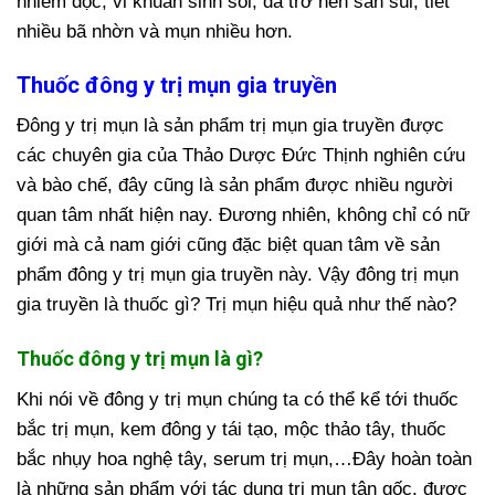
nhiễm độc, vi khuẩn sinh sôi, da trở nên sần sùi, tiết
nhiều bã nhờn và mụn nhiều hơn.
Thuốc đông y trị mụn gia truyền
Đông y trị mụn là sản phẩm trị mụn gia truyền được
các chuyên gia của Thảo Dược Đức Thịnh nghiên cứu
và bào chế, đây cũng là sản phẩm được nhiều người
quan tâm nhất hiện nay. Đương nhiên, không chỉ có nữ
giới mà cả nam giới cũng đặc biệt quan tâm về sản
phẩm đông y trị mụn gia truyền này. Vậy đông trị mụn
gia truyền là thuốc gì? Trị mụn hiệu quả như thế nào?
Thuốc đông y trị mụn là gì?
Khi nói về đông y trị mụn chúng ta có thể kể tới thuốc
bắc trị mụn, kem đông y tái tạo, mộc thảo tây, thuốc
bắc nhụy hoa nghệ tây, serum trị mụn,…Đây hoàn toàn
là những sản phẩm với tác dụng trị mụn tận gốc, được