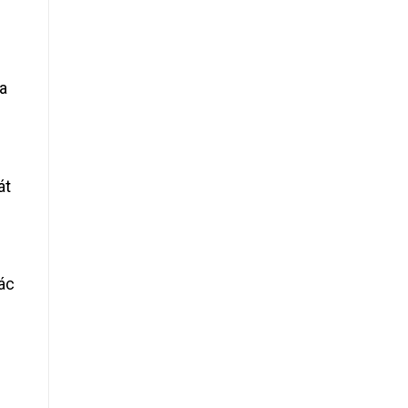
a
át
ác