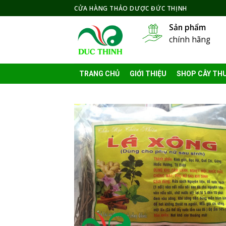
Skip
CỬA HÀNG THẢO DƯỢC ĐỨC THỊNH
to
Sản phẩm
content
chính hãng
TRANG CHỦ
GIỚI THIỆU
SHOP CÂY TH