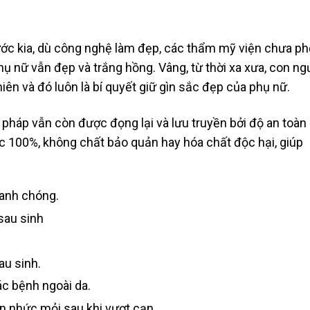
ước kia, dù công nghệ làm đẹp, các thẩm mỹ viện chưa ph
hụ nữ vẫn đẹp và trắng hồng. Vâng, từ thời xa xưa, con ng
ên và đó luôn là bí quyết giữ gìn sắc đẹp của phụ nữ.
pháp vẫn còn được đọng lại và lưu truyền bởi độ an toàn
c 100%, không chất bảo quản hay hóa chất độc hại, giúp
anh chóng.
sau sinh
au sinh.
c bệnh ngoài da.
ơn nhức mỏi sau khi vượt cạn.