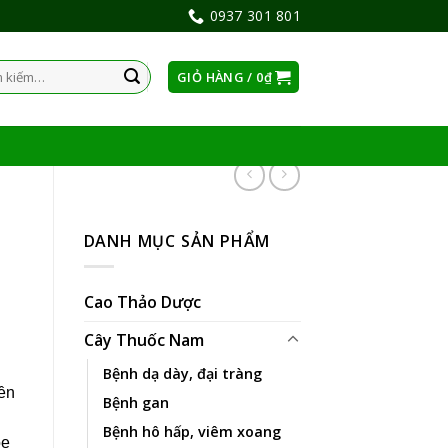
0937 301 801
GIỎ HÀNG /
0
₫
:
DANH MỤC SẢN PHẨM
Cao Thảo Dược
Cây Thuốc Nam
Bệnh dạ dày, đại tràng
ền
Bệnh gan
Bệnh hô hấp, viêm xoang
ỏe