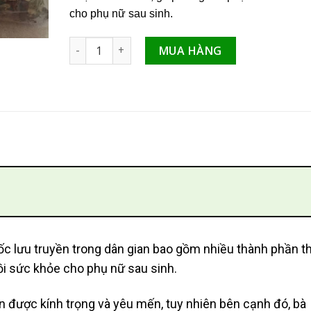
cho phụ nữ sau sinh.
Lá xông bà đẻ giúp phục hồi sức khỏe nhanh chó
MUA HÀNG
ốc lưu truyền trong dân gian bao gồm nhiều thành phần t
ồi sức khỏe cho phụ nữ sau sinh.
 được kính trọng và yêu mến, tuy nhiên bên cạnh đó, bà