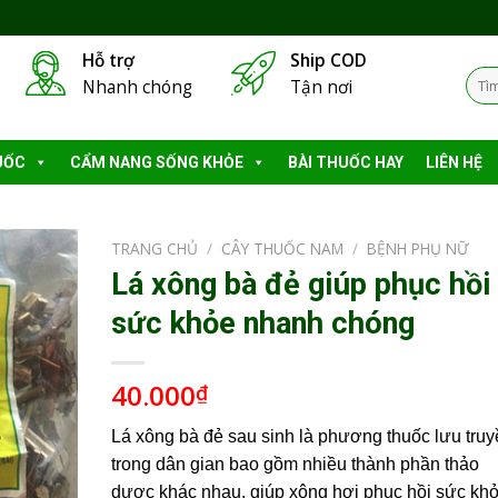
Hỗ trợ
Ship COD
Tìm
Nhanh chóng
Tận nơi
kiếm
UỐC
CẨM NANG SỐNG KHỎE
BÀI THUỐC HAY
LIÊN HỆ
TRANG CHỦ
/
CÂY THUỐC NAM
/
BỆNH PHỤ NỮ
Lá xông bà đẻ giúp phục hồi
sức khỏe nhanh chóng
40.000
₫
Lá xông bà đẻ sau sinh là phương thuốc lưu truy
trong dân gian bao gồm nhiều thành phần thảo
dược khác nhau, giúp xông hơi phục hồi sức kh