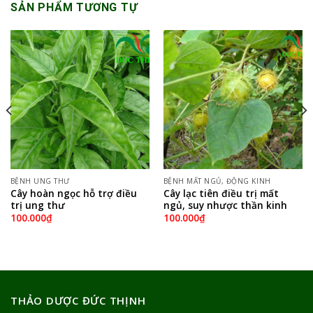
SẢN PHẨM TƯƠNG TỰ
BỆNH UNG THƯ
BỆNH MẤT NGỦ, ĐỘNG KINH
Cây hoàn ngọc hỗ trợ điều
Cây lạc tiên điều trị mất
trị ung thư
ngủ, suy nhược thần kinh
100.000
₫
100.000
₫
THẢO DƯỢC ĐỨC THỊNH