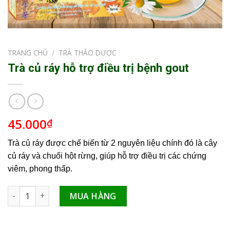
TRANG CHỦ
/
TRÀ THẢO DƯỢC
Trà củ ráy hỗ trợ điều trị bệnh gout
45.000
₫
Trà củ ráy được chế biến từ 2 nguyên liệu chính đó là cây
củ ráy và chuối hột rừng, giúp hỗ trợ điều trị các chứng
viêm, phong thấp.
Trà củ ráy hỗ trợ điều trị bệnh gout số lượng
MUA HÀNG