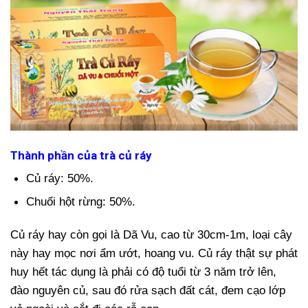
Thành phần của trà củ ráy
Củ ráy: 50%.
Chuối hột rừng: 50%.
Củ ráy hay còn gọi là Dã Vu, cao từ 30cm-1m, loại cây
này hay mọc nơi ẩm ướt, hoang vu. Củ ráy thật sự phát
huy hết tác dụng là phải có độ tuổi từ 3 năm trở lên,
đào nguyên củ, sau đó rửa sạch đất cát, đem cạo lớp