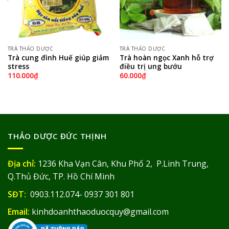
TRÀ THẢO DƯỢC
TRÀ THẢO DƯỢC
Trà cung đình Huế giúp giảm
Trà hoàn ngọc Xanh hỗ trợ
stress
điều trị ung bướu
110.000
₫
60.000
₫
THẢO DƯỢC ĐỨC THỊNH
Địa chỉ:
1236 Kha Vạn Cân, Khu Phố 2, P.Linh Trung,
Q.Thủ Đức, TP. Hồ Chí Minh
SĐT:
0903.112.074- 0937 301 801
Email:
kinhdoanhthaoduocquy@gmail.com