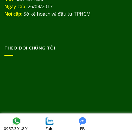
Ngày cấp:
26/04/2017
Nơi cấp:
Sở kế hoạch và đầu tư TPHCM
THEO DÕI CHÚNG TÔI
Bản quyền thuộc về
© Thảo Dược Đức Thịnh 2013
Zalo
FB
0937.301.801