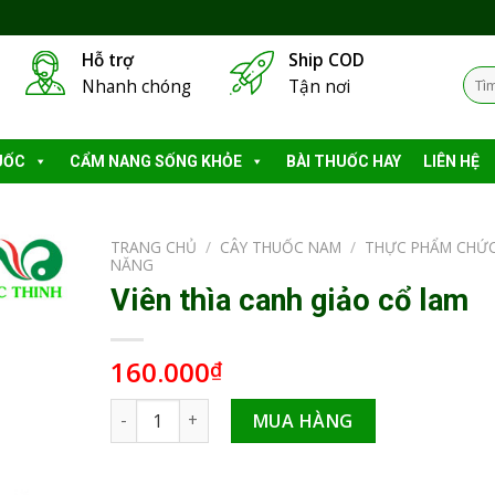
Hỗ trợ
Ship COD
Tìm
Nhanh chóng
Tận nơi
kiếm
UỐC
CẨM NANG SỐNG KHỎE
BÀI THUỐC HAY
LIÊN HỆ
TRANG CHỦ
/
CÂY THUỐC NAM
/
THỰC PHẨM CHỨ
NĂNG
Viên thìa canh giảo cổ lam
160.000
₫
Viên thìa canh giảo cổ lam số lượng
MUA HÀNG