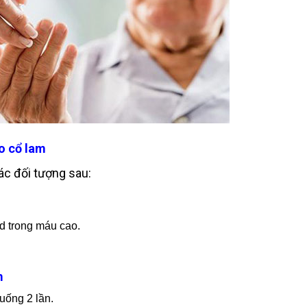
ảo cổ lam
ác đối tượng sau:
d trong máu cao.
m
uống 2 lần.