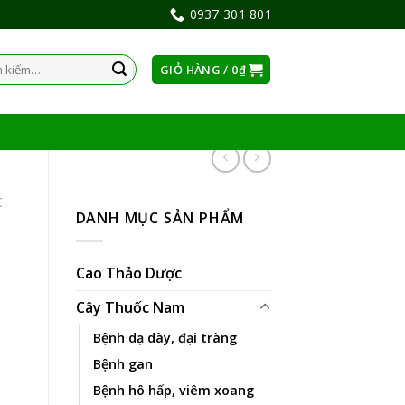
0937 301 801
GIỎ HÀNG /
0
₫
:
C
DANH MỤC SẢN PHẨM
Cao Thảo Dược
Cây Thuốc Nam
Bệnh dạ dày, đại tràng
Bệnh gan
Bệnh hô hấp, viêm xoang