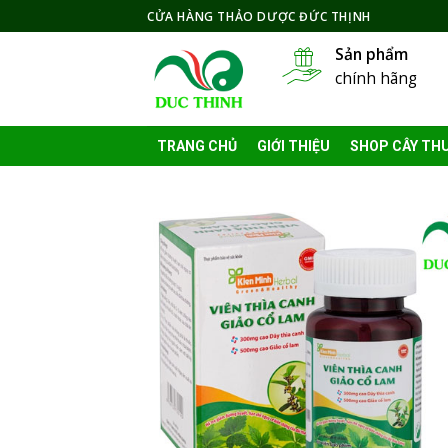
Skip
CỬA HÀNG THẢO DƯỢC ĐỨC THỊNH
to
Sản phẩm
content
chính hãng
TRANG CHỦ
GIỚI THIỆU
SHOP CÂY TH