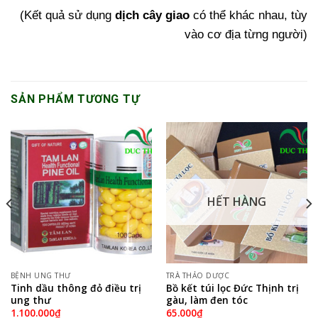
(Kết quả sử dụng
dịch cây giao
có thể khác nhau, tùy
vào cơ địa từng người)
SẢN PHẨM TƯƠNG TỰ
HẾT HÀNG
BỆNH UNG THƯ
TRÀ THẢO DƯỢC
Tinh dầu thông đỏ điều trị
Bồ kết túi lọc Đức Thịnh trị
ung thư
gàu, làm đen tóc
1.100.000
₫
65.000
₫