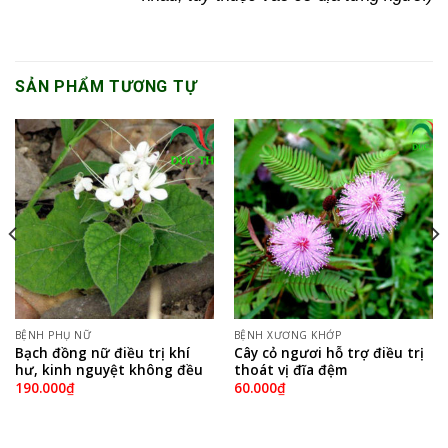
SẢN PHẨM TƯƠNG TỰ
BỆNH PHỤ NỮ
BỆNH XƯƠNG KHỚP
Bạch đồng nữ điều trị khí
Cây cỏ ngươi hỗ trợ điều trị
hư, kinh nguyệt không đều
thoát vị đĩa đệm
190.000
₫
60.000
₫