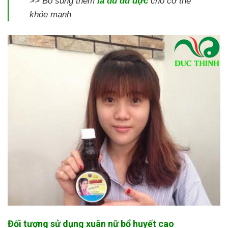
>> Bổ sung thêm
lá đu đủ đực
cho cơ thể
khỏe mạnh
Đối tượng sử dụng xuân nữ bổ huyết cao