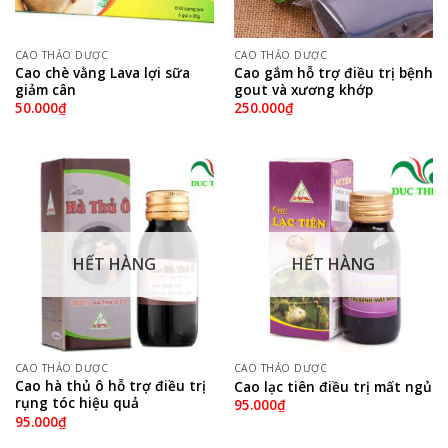
CAO THẢO DƯỢC
CAO THẢO DƯỢC
Cao chè vằng Lava lợi sữa
Cao gắm hỗ trợ điều trị bệnh
giảm cân
gout và xương khớp
50.000
₫
250.000
₫
HẾT HÀNG
HẾT HÀNG
CAO THẢO DƯỢC
CAO THẢO DƯỢC
Cao hà thủ ô hỗ trợ điều trị
Cao lạc tiên điều trị mất ngủ
rụng tóc hiệu quả
95.000
₫
95.000
₫