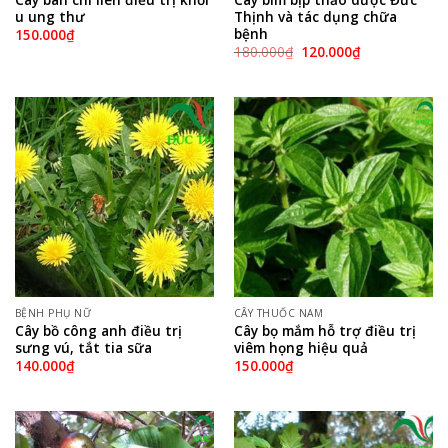
u ung thư
Thịnh và tác dụng chữa
bệnh
150.000
₫
180.000
₫
120.000
₫
BỆNH PHỤ NỮ
CÂY THUỐC NAM
Cây bồ công anh điều trị
Cây bọ mắm hỗ trợ điều trị
sưng vú, tắt tia sữa
viêm họng hiệu quả
140.000
₫
150.000
₫