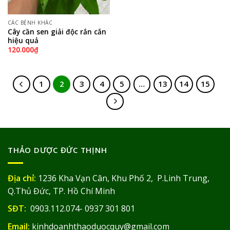
CÁC BỆNH KHÁC
Cây cần sen giải độc rắn cắn
hiệu quả
120.000
₫
1
2
3
4
5
…
13
14
15
THẢO DƯỢC ĐỨC THỊNH
Địa chỉ:
1236 Kha Vạn Cân, Khu Phố 2, P.Linh Trung,
Q.Thủ Đức, TP. Hồ Chí Minh
SĐT:
0903.112.074- 0937 301 801
Email:
kinhdoanhthaoduocquy@gmail.com