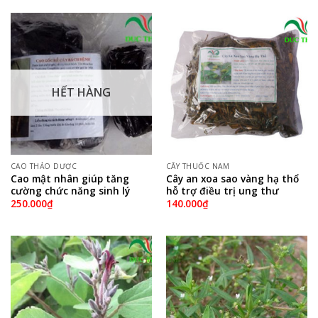
HẾT HÀNG
CAO THẢO DƯỢC
CÂY THUỐC NAM
Cao mật nhân giúp tăng
Cây an xoa sao vàng hạ thổ
cường chức năng sinh lý
hỗ trợ điều trị ung thư
250.000
₫
140.000
₫