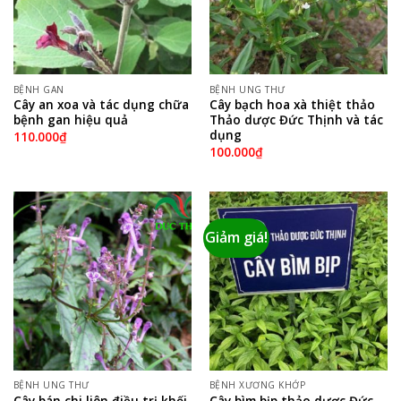
BỆNH GAN
BỆNH UNG THƯ
Cây an xoa và tác dụng chữa
Cây bạch hoa xà thiệt thảo
bệnh gan hiệu quả
Thảo dược Đức Thịnh và tác
dụng
110.000
₫
100.000
₫
Giảm giá!
BỆNH UNG THƯ
BỆNH XƯƠNG KHỚP
Cây bán chi liên điều trị khối
Cây bìm bịp thảo dược Đức