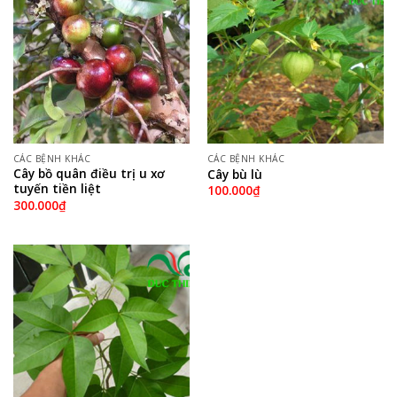
CÁC BỆNH KHÁC
CÁC BỆNH KHÁC
Cây bồ quân điều trị u xơ
Cây bù lù
tuyến tiền liệt
100.000
₫
300.000
₫