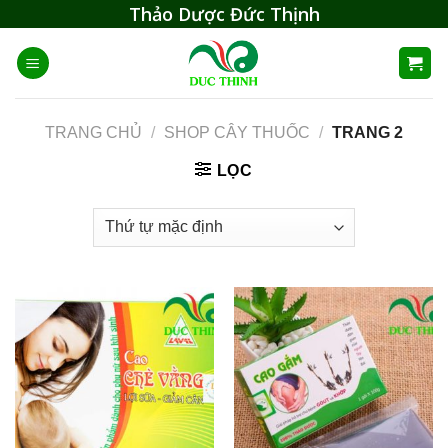
Skip
Thảo Dược Đức Thịnh
to
content
TRANG CHỦ
/
SHOP CÂY THUỐC
/
TRANG 2
LỌC