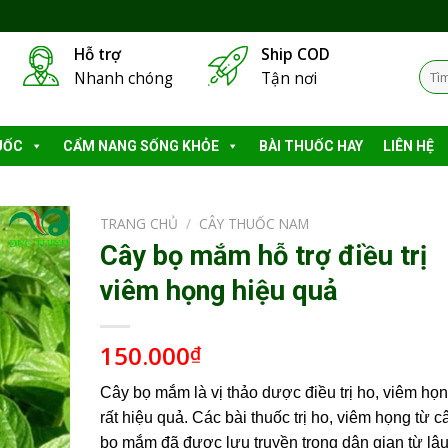
Hỗ trợ
Ship COD
Tìm
Nhanh chóng
Tận nơi
kiếm
UỐC
CẨM NANG SỐNG KHỎE
BÀI THUỐC HAY
LIÊN HỆ
TRANG CHỦ
/
CÂY THUỐC NAM
Cây bọ mắm hỗ trợ điều trị
viêm họng hiệu quả
150.000
₫
Cây bọ mắm là vị thảo dược điều trị ho, viêm họ
rất hiệu quả. Các bài thuốc trị ho, viêm họng từ c
bọ mắm đã được lưu truyền trong dân gian từ lâ