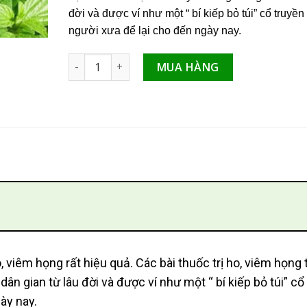
đời và được ví như một “ bí kiếp bỏ túi” cổ truyề
người xưa để lại cho đến ngày nay.
Cây bọ mắm hỗ trợ điều trị viêm họng hiệu quả s
MUA HÀNG
o, viêm họng rất hiệu quả. Các bài thuốc trị ho, viêm họng 
n gian từ lâu đời và được ví như một “ bí kiếp bỏ túi” cổ
ày nay.