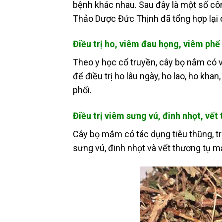
bệnh khác nhau. Sau đây là một số c
Thảo Dược Đức Thịnh đã tổng hợp lại
Điều trị ho, viêm đau họng, viêm phế
Theo y học cổ truyền, cây bọ nắm có vị
để điều trị ho lâu ngày, ho lao, ho kha
phổi.
Điều trị viêm sưng vú, đinh nhọt, vế
Cây bọ mắm có tác dụng tiêu thũng, tr
sưng vú, đinh nhọt và vết thương tụ 