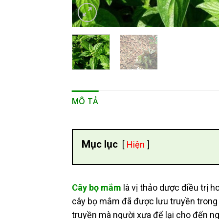
MÔ TẢ
Mục lục
Hiện
Cây bọ mắm
là vị thảo dược điều trị h
cây bọ mắm đã được lưu truyền trong dâ
truyền mà người xưa để lại cho đến ng