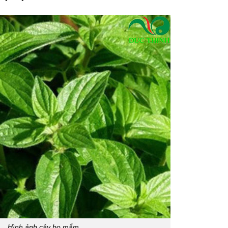
Hình ảnh cây bọ mắm