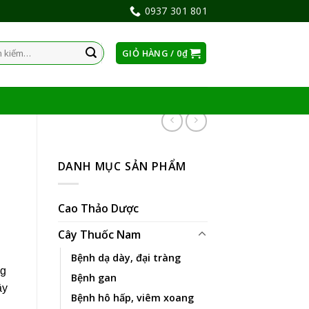
0937 301 801
GIỎ HÀNG /
0
₫
:
DANH MỤC SẢN PHẨM
Cao Thảo Dược
Cây Thuốc Nam
Bệnh dạ dày, đại tràng
ng
Bệnh gan
ây
Bệnh hô hấp, viêm xoang
u