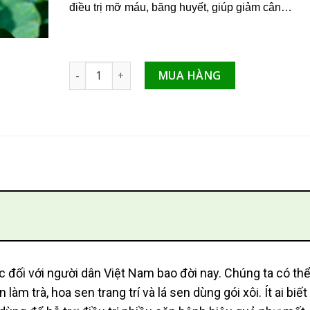
điều trị mỡ máu, băng huyết, giúp giảm cân…
Lá sen khô hỗ trợ điều trị mất ngủ, hạ mỡ máu s
MUA HÀNG
 đối với người dân Việt Nam bao đời nay. Chúng ta có th
àm trà, hoa sen trang trí và lá sen dùng gói xôi. Ít ai biết