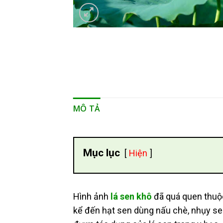
MÔ TẢ
Mục lục
Hiện
Hình ảnh
lá sen khô
đã quá quen thuộc
kể đến hạt sen dùng nấu chè, nhụy sen l