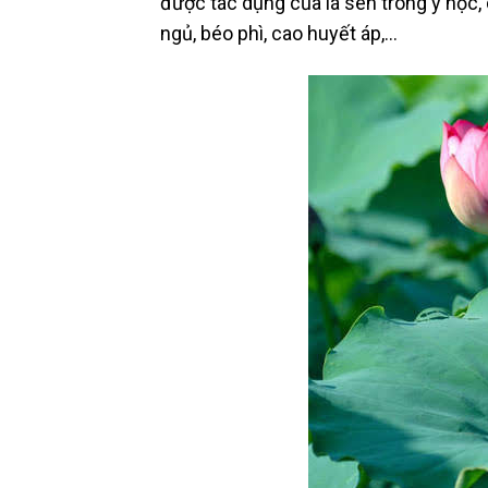
được tác dụng của lá sen trong y học,
ngủ, béo phì, cao huyết áp,…