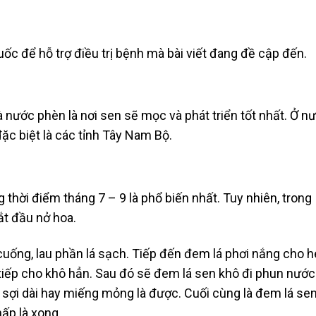
ốc để hỗ trợ điều trị bệnh mà bài viết đang đề cập đến.
à nước phèn là nơi sen sẽ mọc và phát triển tốt nhất. Ở n
đặc biệt là các tỉnh Tây Nam Bộ.
thời điểm tháng 7 – 9 là phổ biến nhất. Tuy nhiên, trong
ắt đầu nở hoa.
 cuống, lau phần lá sạch. Tiếp đến đem lá phơi nắng cho 
 tiếp cho khô hẳn. Sau đó sẽ đem lá sen khô đi phun nước
 sợi dài hay miếng mỏng là được. Cuối cùng là đem lá se
hấp là xong.