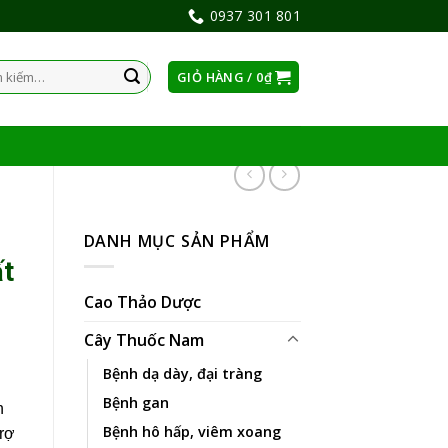
0937 301 801
GIỎ HÀNG /
0
₫
:
DANH MỤC SẢN PHẨM
ất
Cao Thảo Dược
Cây Thuốc Nam
Bệnh dạ dày, đại tràng
Bệnh gan
n
Bệnh hô hấp, viêm xoang
trợ