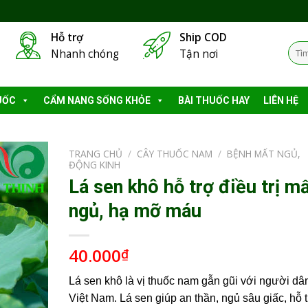
Hỗ trợ
Ship COD
Tìm
Nhanh chóng
Tận nơi
kiếm
UỐC
CẨM NANG SỐNG KHỎE
BÀI THUỐC HAY
LIÊN HỆ
TRANG CHỦ
/
CÂY THUỐC NAM
/
BỆNH MẤT NGỦ,
ĐỘNG KINH
Lá sen khô hỗ trợ điều trị m
ngủ, hạ mỡ máu
40.000
₫
Lá sen khô là vị thuốc nam gẫn gũi với người dâ
Việt Nam. Lá sen giúp an thần, ngủ sâu giấc, hỗ 