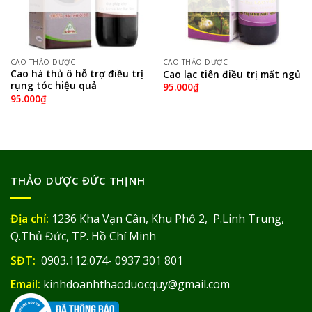
CAO THẢO DƯỢC
CAO THẢO DƯỢC
Cao hà thủ ô hỗ trợ điều trị
Cao lạc tiên điều trị mất ngủ
rụng tóc hiệu quả
95.000
₫
95.000
₫
THẢO DƯỢC ĐỨC THỊNH
Địa chỉ:
1236 Kha Vạn Cân, Khu Phố 2, P.Linh Trung,
Q.Thủ Đức, TP. Hồ Chí Minh
SĐT:
0903.112.074- 0937 301 801
Email:
kinhdoanhthaoduocquy@gmail.com