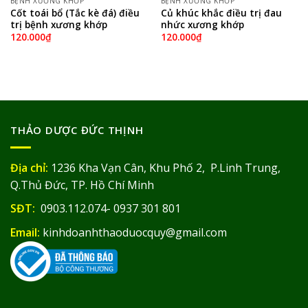
BỆNH XƯƠNG KHỚP
BỆNH XƯƠNG KHỚP
Cốt toái bổ (Tắc kè đá) điều
Củ khúc khắc điều trị đau
trị bệnh xương khớp
nhức xương khớp
120.000
₫
120.000
₫
THẢO DƯỢC ĐỨC THỊNH
Địa chỉ:
1236 Kha Vạn Cân, Khu Phố 2, P.Linh Trung,
Q.Thủ Đức, TP. Hồ Chí Minh
SĐT:
0903.112.074- 0937 301 801
Email:
kinhdoanhthaoduocquy@gmail.com