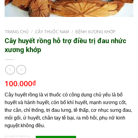
TRANG CHỦ
/
CÂY THUỐC NAM
/
BỆNH XƯƠNG KHỚP
Cây huyết rồng hỗ trợ điều trị đau nhức
xương khớp
100.000
₫
Cây huyết rồng là vị thuốc có công dụng chủ yếu là bổ
huyết và hành huyết, còn bổ khí huyết, mạnh xương cốt,
thư cân, chỉ thống, trị đau lưng, tê thấp, cơ nhục sưng đau,
mỏi gối, ứ huyết, chân tay tê bại, ra mồ hôi, phụ nữ kinh
nguyệt không đều.