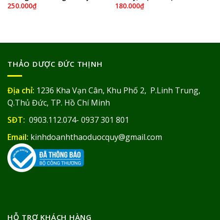
250.000
₫
180.000
₫
THẢO DƯỢC ĐỨC THỊNH
Địa chỉ:
1236 Kha Vạn Cân, Khu Phố 2, P.Linh Trung,
Q.Thủ Đức, TP. Hồ Chí Minh
SĐT:
0903.112.074- 0937 301 801
Email:
kinhdoanhthaoduocquy@gmail.com
HỖ TRỢ KHÁCH HÀNG