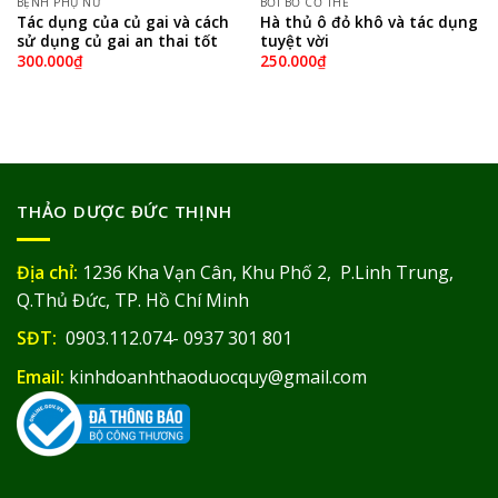
BỆNH PHỤ NỮ
BỒI BỔ CƠ THỂ
Tác dụng của củ gai và cách
Hà thủ ô đỏ khô và tác dụng
sử dụng củ gai an thai tốt
tuyệt vời
300.000
₫
250.000
₫
THẢO DƯỢC ĐỨC THỊNH
Địa chỉ:
1236 Kha Vạn Cân, Khu Phố 2, P.Linh Trung,
Q.Thủ Đức, TP. Hồ Chí Minh
SĐT:
0903.112.074- 0937 301 801
Email:
kinhdoanhthaoduocquy@gmail.com