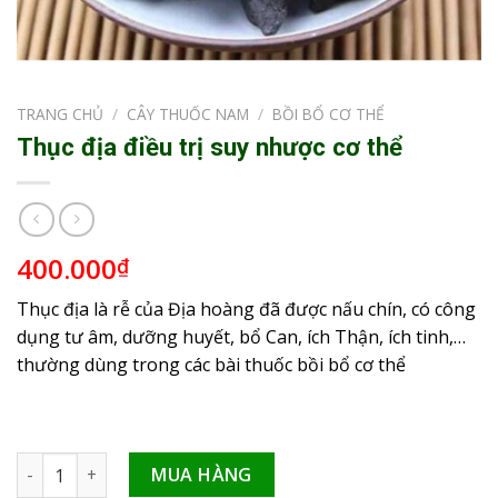
TRANG CHỦ
/
CÂY THUỐC NAM
/
BỒI BỔ CƠ THỂ
Thục địa điều trị suy nhược cơ thể
400.000
₫
Thục địa là rễ của Địa hoàng đã được nấu chín, có công
dụng tư âm, dưỡng huyết, bổ Can, ích Thận, ích tinh,…
thường dùng trong các bài thuốc bồi bổ cơ thể
Thục địa điều trị suy nhược cơ thể số lượng
MUA HÀNG