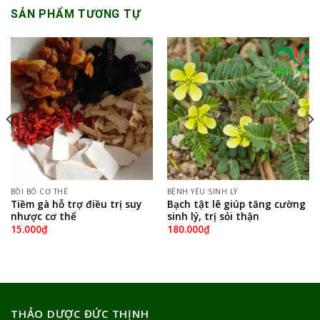
SẢN PHẨM TƯƠNG TỰ
BỒI BỔ CƠ THỂ
BỆNH YẾU SINH LÝ
Tiềm gà hỗ trợ điều trị suy
Bạch tật lê giúp tăng cường
nhược cơ thể
sinh lý, trị sỏi thận
15.000
₫
180.000
₫
THẢO DƯỢC ĐỨC THỊNH