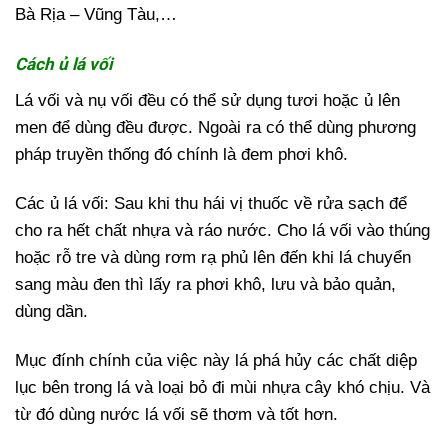
Bà Rịa – Vũng Tàu,…
Cách ủ lá vối
Lá vối và nụ vối đều có thể sử dụng tươi hoặc ủ lên
men để dùng đều được. Ngoài ra có thể dùng phương
pháp truyền thống đó chính là đem phơi khô.
Các ủ lá vối: Sau khi thu hái vị thuốc về rửa sạch để
cho ra hết chất nhựa và ráo nước. Cho lá vối vào thúng
hoặc rỗ tre và dùng rơm rạ phủ lên đến khi lá chuyển
sang màu đen thì lấy ra phơi khô, lưu và bảo quản,
dùng dần.
Mục đính chính của việc này lá phá hủy các chất diệp
lục bên trong lá và loại bỏ đi mùi nhựa cây khó chịu. Và
từ đó dùng nước lá vối sẽ thơm và tốt hơn.