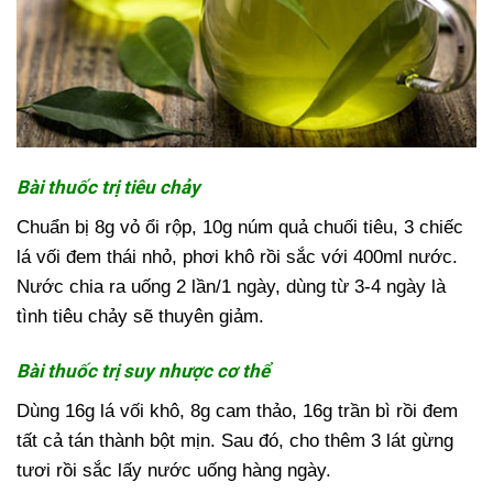
Bài thuốc trị tiêu chảy
Chuẩn bị 8g vỏ ổi rộp, 10g núm quả chuối tiêu, 3 chiếc
lá vối đem thái nhỏ, phơi khô rồi sắc với 400ml nước.
Nước chia ra uống 2 lần/1 ngày, dùng từ 3-4 ngày là
tình tiêu chảy sẽ thuyên giảm.
Bài thuốc trị suy nhược cơ thể
Dùng 16g lá vối khô, 8g cam thảo, 16g trần bì rồi đem
tất cả tán thành bột mịn. Sau đó, cho thêm 3 lát gừng
tươi rồi sắc lấy nước uống hàng ngày.