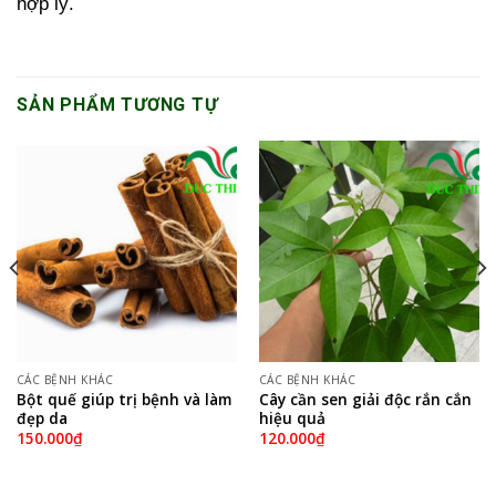
hợp lý.
SẢN PHẨM TƯƠNG TỰ
CÁC BỆNH KHÁC
CÁC BỆNH KHÁC
Bột quế giúp trị bệnh và làm
Cây cần sen giải độc rắn cắn
đẹp da
hiệu quả
150.000
₫
120.000
₫