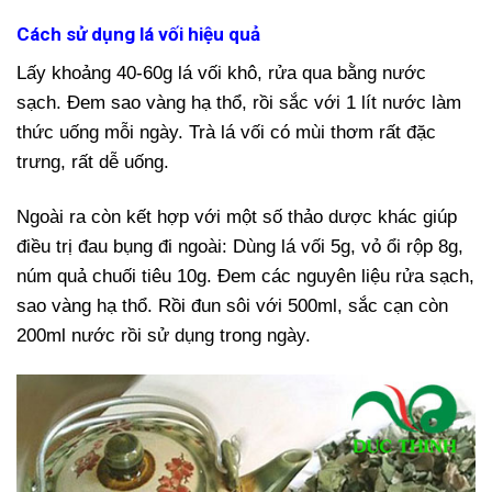
Cách sử dụng lá vối hiệu quả
Lấy khoảng 40-60g lá vối khô, rửa qua bằng nước
sạch. Đem sao vàng hạ thổ, rồi sắc với 1 lít nước làm
thức uống mỗi ngày. Trà lá vối có mùi thơm rất đặc
trưng, rất dễ uống.
Ngoài ra còn kết hợp với một số thảo dược khác giúp
điều trị đau bụng đi ngoài: Dùng lá vối 5g, vỏ ổi rộp 8g,
núm quả chuối tiêu 10g. Đem các nguyên liệu rửa sạch,
sao vàng hạ thổ. Rồi đun sôi với 500ml, sắc cạn còn
200ml nước rồi sử dụng trong ngày.