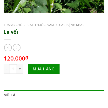
TRANG CHỦ
/
CÂY THUỐC NAM
/
CÁC BỆNH KHÁC
Lá vối
120.000
₫
Lá vối số lượng
MUA HÀNG
MÔ TẢ