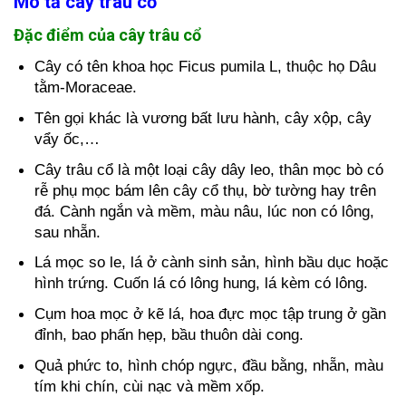
Mô tả cây trâu cổ
Đặc điểm của cây trâu cổ
Cây có tên khoa học Ficus pumila L, thuộc họ Dâu
tằm-Moraceae.
Tên gọi khác là vương bất lưu hành, cây xộp, cây
vẩy ốc,…
Cây trâu cổ là một loại cây dây leo, thân mọc bò có
rễ phụ mọc bám lên cây cổ thụ, bờ tường hay trên
đá. Cành ngắn và mềm, màu nâu, lúc non có lông,
sau nhẵn.
Lá mọc so le, lá ở cành sinh sản, hình bầu dục hoặc
hình trứng. Cuốn lá có lông hung, lá kèm có lông.
Cụm hoa mọc ở kẽ lá, hoa đực mọc tập trung ở gần
đỉnh, bao phấn hẹp, bầu thuôn dài cong.
Quả phức to, hình chóp ngực, đầu bằng, nhẵn, màu
tím khi chín, cùi nạc và mềm xốp.