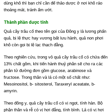
dùng khô thì bạn chỉ cần để thảo dược ở nơi khô ráo
thoáng mát, tránh ẩm ướt.
Thành phần dược tính
Quả cây trâu cổ theo tên gọi của Đông y là lương phấn
quả, bị lệ thực hay vương bất lưu hành, quả non phơi
khô còn gọi bị lệ lạc thạch đằng.
Theo nghiên cứu, trong vỏ quả cây trâu cổ có chứa đến
13% chất gôm, khi tiến hành thuỷ phân sẽ cho ra các
phân tử đường đơn gồm glucose, arabinose và
fructose. Trong thân và lá có một số chất như:
Mesoinositol, b- sitosterol, Taraxeryl aceatate, b-
amyrin.
Theo đông y, quả cây trâu cổ có vị ngọt, tính hàn. Bộ
phận thân và rễ có vị hơi đắng, tính bình. Lá có vị hơi