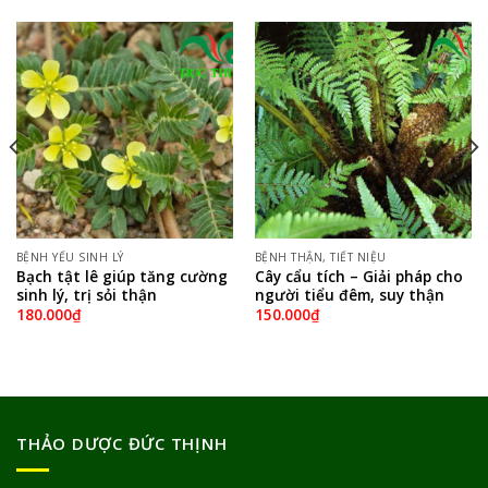
BỆNH YẾU SINH LÝ
BỆNH THẬN, TIẾT NIỆU
Bạch tật lê giúp tăng cường
Cây cẩu tích – Giải pháp cho
sinh lý, trị sỏi thận
người tiểu đêm, suy thận
180.000
₫
150.000
₫
THẢO DƯỢC ĐỨC THỊNH