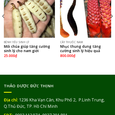
BỆNH YẾU SINH LÝ
CÂY THUỐC NAM
Mối chúa giúp tăng cường
Nhục thung dung tăng
sinh lý cho nam giới
cường sinh lý hiệu quả
25.000
₫
800.000
₫
THẢO DƯỢC ĐỨC THỊNH
Địa chỉ:
1236 Kha Vạn Cân, Khu Phố 2, P.Linh Trung,
Q.Thủ Đức, TP. Hồ Chí Minh