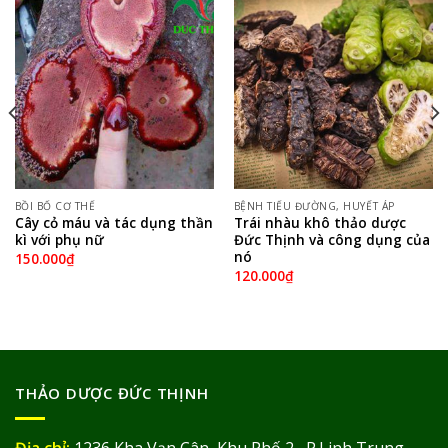
BỒI BỔ CƠ THỂ
BỆNH TIỂU ĐƯỜNG, HUYẾT ÁP
Cây cỏ máu và tác dụng thần
Trái nhàu khô thảo dược
kì với phụ nữ
Đức Thịnh và công dụng của
nó
150.000
₫
120.000
₫
THẢO DƯỢC ĐỨC THỊNH
Địa chỉ:
1236 Kha Vạn Cân, Khu Phố 2, P.Linh Trung,