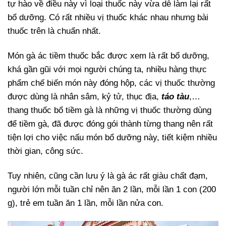
tự hào về điều này vì loại thuốc này vừa dễ làm lại rất
bổ dưỡng. Có rất nhiều vị thuốc khác nhau nhưng bài
thuốc trên là chuẩn nhất.
Món gà ác tiềm thuốc bắc được xem là rất bổ dưỡng,
khá gần gũi với mọi người chúng ta, nhiều hàng thực
phẩm chế biến món này đóng hộp, các vị thuốc thường
được dùng là nhân sâm, kỷ tử, thục địa,
táo tàu
,…
thang thuốc bổ tiềm gà là những vị thuốc thường dùng
để tiềm gà, đã được đóng gói thành từng thang nên rất
tiện lợi cho việc nấu món bổ dưỡng này, tiết kiệm nhiều
thời gian, công sức.
Tuy nhiên, cũng cần lưu ý là gà ác rất giàu chất đạm,
người lớn mỗi tuần chỉ nên ăn 2 lần, mỗi lần 1 con (200
g), trẻ em tuần ăn 1 lần, mỗi lần nửa con.