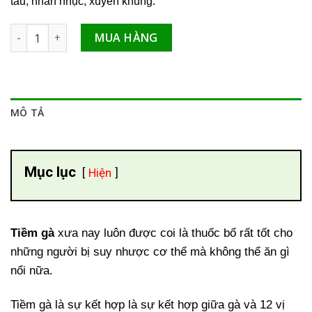
tàu, nhãn nhục, xuyên khung.
Tiềm gà hỗ trợ điều trị suy nhược cơ thể số lượng
MUA HÀNG
MÔ TẢ
Mục lục
Hiện
Tiềm gà
xưa nay luôn được coi là thuốc bổ rất tốt cho
những người bị suy nhược cơ thể mà không thể ăn gì
nổi nữa.
Tiềm gà là sự kết hợp là sự kết hợp giữa gà và 12 vị