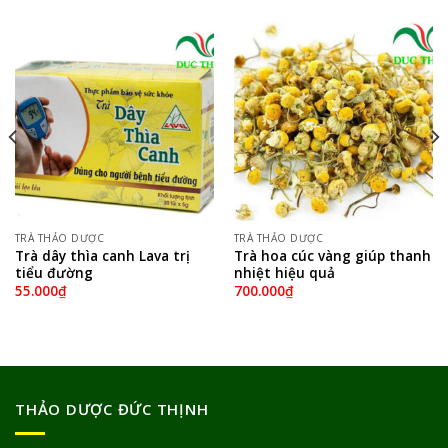
TRÀ THẢO DƯỢC
TRÀ THẢO DƯỢC
Trà dây thìa canh Lava trị
Trà hoa cúc vàng giúp thanh
tiểu đường
nhiệt hiệu quả
55.000
₫
700.000
₫
THẢO DƯỢC ĐỨC THỊNH