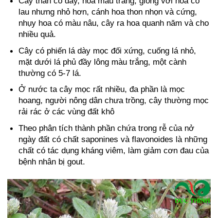
Cây thân cỏ dây, hoa màu trắng, giống với hoa cỏ
lau nhưng nhỏ hơn, cánh hoa thon nhọn và cứng,
nhụy hoa có màu nâu, cây ra hoa quanh năm và cho
nhiều quả.
Cây có phiến lá dày mọc đối xứng, cuống lá nhỏ,
mặt dưới lá phủ đầy lông màu trắng, một cành
thường có 5-7 lá.
Ở nước ta cây mọc rất nhiều, đa phần là mọc
hoang, người nông dân chưa trồng, cây thường mọc
rải rác ở các vùng đất khô
Theo phân tích thành phần chứa trong rễ của nở
ngày đất có chất saponines và flavonoides là những
chất có tác dụng kháng viêm, làm giảm cơn đau của
bệnh nhân bị gout.