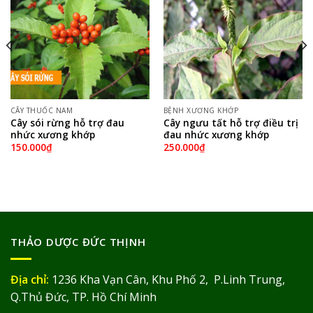
CÂY THUỐC NAM
BỆNH XƯƠNG KHỚP
Cây sói rừng hỗ trợ đau
Cây ngưu tất hỗ trợ điều trị
nhức xương khớp
đau nhức xương khớp
150.000
₫
250.000
₫
THẢO DƯỢC ĐỨC THỊNH
Địa chỉ:
1236 Kha Vạn Cân, Khu Phố 2, P.Linh Trung,
Q.Thủ Đức, TP. Hồ Chí Minh