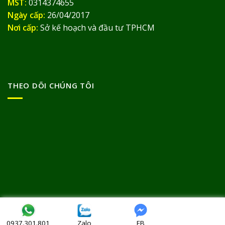
MST:
0314374655
Ngày cấp:
26/04/2017
Nơi cấp:
Sở kế hoạch và đầu tư TPHCM
THEO DÕI CHÚNG TÔI
Bản quyền thuộc về
© Thảo Dược Đức Thịnh 2013
Zalo
FB
0937.301.801