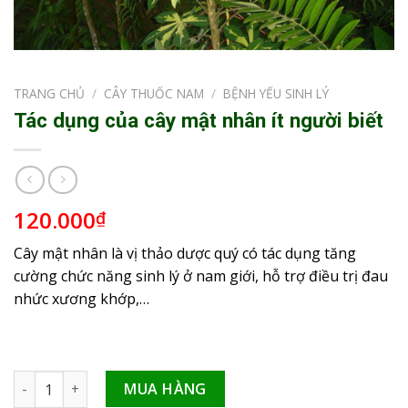
TRANG CHỦ
/
CÂY THUỐC NAM
/
BỆNH YẾU SINH LÝ
Tác dụng của cây mật nhân ít người biết
120.000
₫
Cây mật nhân là vị thảo dược quý có tác dụng tăng
cường chức năng sinh lý ở nam giới, hỗ trợ điều trị đau
nhức xương khớp,…
Tác dụng của cây mật nhân ít người biết số lượng
MUA HÀNG