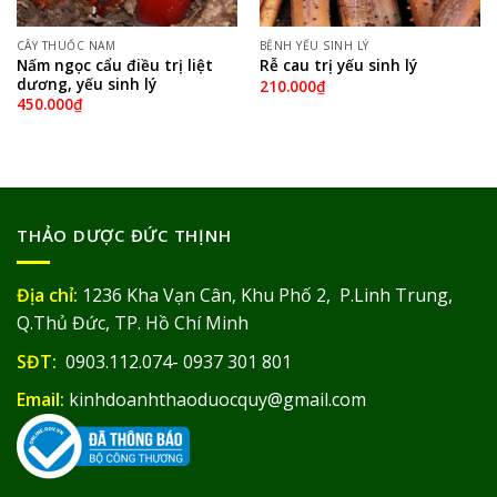
CÂY THUỐC NAM
BỆNH YẾU SINH LÝ
Nấm ngọc cẩu điều trị liệt
Rễ cau trị yếu sinh lý
dương, yếu sinh lý
210.000
₫
450.000
₫
THẢO DƯỢC ĐỨC THỊNH
Địa chỉ:
1236 Kha Vạn Cân, Khu Phố 2, P.Linh Trung,
Q.Thủ Đức, TP. Hồ Chí Minh
SĐT:
0903.112.074- 0937 301 801
Email:
kinhdoanhthaoduocquy@gmail.com