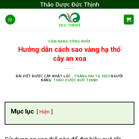
Skip
Thảo Dược Đức Thịnh
to
content
CẨM NANG SỐNG KHỎE
Hướng dẫn cách sao vàng hạ thổ
cây an xoa
BÀI VIẾT ĐƯỢC CẬP NHẬT LÚC :
THÁNG HAI 14, 2023
NGƯỜI
ĐĂNG:
THẢO DƯỢC ĐỨC THỊNH
Mục lục
Hiện