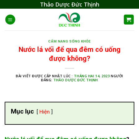
Skip
Thảo Dược Đức Thịnh
to
content
CẨM NANG SỐNG KHỎE
Nước lá vối để qua đêm có uống
được không?
BÀI VIẾT ĐƯỢC CẬP NHẬT LÚC :
THÁNG HAI 14, 2023
NGƯỜI
ĐĂNG:
THẢO DƯỢC ĐỨC THỊNH
Mục lục
Hiện