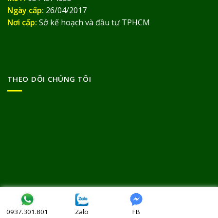
Ngày cấp:
26/04/2017
Nơi cấp:
Sở kế hoạch và đầu tư TPHCM
THEO DÕI CHÚNG TÔI
Bản quyền thuộc về
© Thảo Dược Đức Thịnh 2013
Zalo
FB
0937.301.801