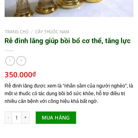
TRANG CHỦ
/
CÂY THUỐC NAM
Rễ đinh lăng giúp bồi bổ cơ thể, tăng lực
350.000
₫
Rễ đinh lăng được xem là “nhân sâm của người nghèo”, là
một vị thuốc có tác dụng bồi bổ sức khỏe, hỗ trợ điều trị
nhiều căn bệnh với công hiệu khá bất ngờ.
Rễ đinh lăng giúp bồi bổ cơ thể, tăng lực số lượng
MUA HÀNG