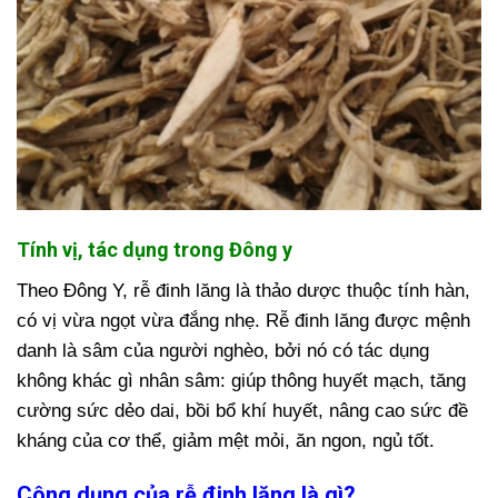
Tính vị, tác dụng trong Đông y
Theo Đông Y, rễ đinh lăng là thảo dược thuộc tính hàn,
có vị vừa ngọt vừa đắng nhẹ. Rễ đinh lăng được mệnh
danh là sâm của người nghèo, bởi nó có tác dụng
không khác gì nhân sâm: giúp thông huyết mạch, tăng
cường sức dẻo dai, bồi bổ khí huyết, nâng cao sức đề
kháng của cơ thể, giảm mệt mỏi, ăn ngon, ngủ tốt.
​Công dụng của rễ đinh lăng là gì?