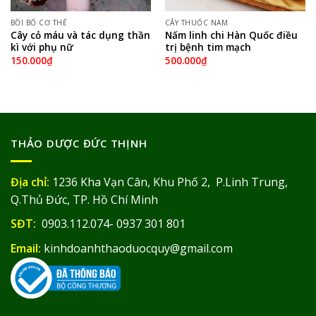
BỒI BỔ CƠ THỂ
CÂY THUỐC NAM
Cây cỏ máu và tác dụng thần
Nấm linh chi Hàn Quốc điều
kì với phụ nữ
trị bệnh tim mạch
150.000
₫
500.000
₫
THẢO DƯỢC ĐỨC THỊNH
Địa chỉ:
1236 Kha Vạn Cân, Khu Phố 2, P.Linh Trung,
Q.Thủ Đức, TP. Hồ Chí Minh
SĐT:
0903.112.074- 0937 301 801
Email:
kinhdoanhthaoduocquy@gmail.com