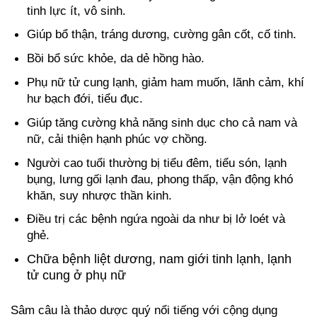
tinh lực ít, vô sinh.
Giúp bổ thận, tráng dương, cường gân cốt, cố tinh.
Bồi bổ sức khỏe, da dẻ hồng hào.
Phụ nữ tử cung lạnh, giảm ham muốn, lãnh cảm, khí
hư bạch đới, tiểu đục.
Giúp tăng cường khả năng sinh dục cho cả nam và
nữ, cải thiện hạnh phúc vợ chồng.
Người cao tuổi thường bị tiểu đêm, tiểu són, lạnh
bụng, lưng gối lạnh đau, phong thấp, vận động khó
khăn, suy nhược thần kinh.
Điều trị các bệnh ngứa ngoài da như bị lở loét và
ghẻ.
Chữa bệnh liệt dương, nam giới tinh lạnh, lạnh
tử cung ở phụ nữ
Sâm câu là thảo dược quý nổi tiếng với cộng dụng