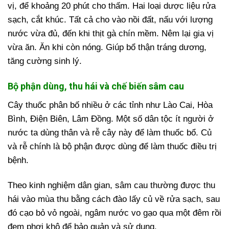
vị, để khoảng 20 phút cho thấm. Hai loại dược liệu rửa
sạch, cắt khúc. Tất cả cho vào nồi đất, nấu với lượng
nước vừa đủ, đến khi thịt gà chín mềm. Nêm lại gia vị
vừa ăn. Ăn khi còn nóng. Giúp bổ thận tráng dương,
tăng cường sinh lý.
Bộ phận dùng, thu hái và chế biến sâm cau
Cây thuốc phân bố nhiều ở các tỉnh như Lào Cai, Hòa
Bình, Điện Biên, Lâm Đồng. Một số dân tộc ít người ở
nước ta dùng thân và rễ cây này để làm thuốc bổ. Củ
và rễ chính là bộ phận được dùng để làm thuốc điều trị
bệnh.
Theo kinh nghiệm dân gian, sâm cau thường được thu
hái vào mùa thu bằng cách đào lấy củ về rửa sạch, sau
đó cạo bỏ vỏ ngoài, ngâm nước vo gạo qua một đêm rồi
đem phơi khô để bảo quản và sử dụng.