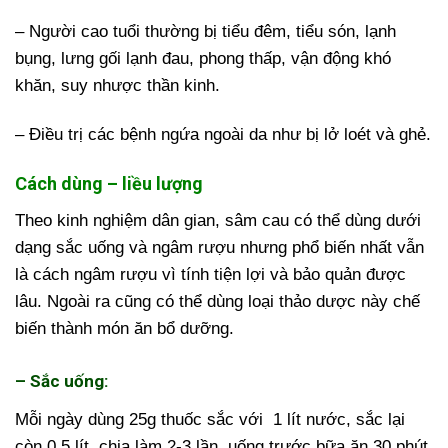
– Người cao tuổi thường bị tiểu đêm, tiểu són, lạnh
bụng, lưng gối lạnh đau, phong thấp, vận động khó
khăn, suy nhược thần kinh.
– Điều trị các bệnh ngứa ngoài da như bị lở loét và ghẻ.
Cách dùng – liều lượng
Theo kinh nghiệm dân gian, sâm cau có thể dùng dưới
dạng sắc uống và ngâm rượu nhưng phổ biến nhất vẫn
là cách ngâm rượu vì tính tiện lợi và bảo quản được
lâu. Ngoài ra cũng có thể dùng loại thảo dược này chế
biến thành món ăn bổ dưỡng.
– Sắc uống:
Mỗi ngày dùng 25g thuốc sắc với 1 lít nước, sắc lại
còn 0,5 lít, chia làm 2-3 lần, uống trước bữa ăn 30 phút.