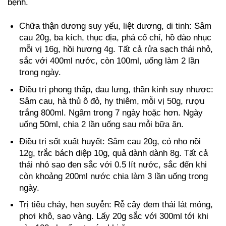
bệnh.
Chữa thận dương suy yếu, liệt dương, di tinh: Sâm
cau 20g, ba kích, thục địa, phá cố chỉ, hồ đào nhục
mỗi vị 16g, hồi hương 4g. Tất cả rửa sạch thái nhỏ,
sắc với 400ml nước, còn 100ml, uống làm 2 lần
trong ngày.
Điều trị phong thấp, đau lưng, thần kinh suy nhược:
Sâm cau, hà thủ ô đỏ, hy thiêm, mỗi vị 50g, rượu
trắng 800ml. Ngâm trong 7 ngày hoặc hơn. Ngày
uống 50ml, chia 2 lần uống sau mỗi bữa ăn.
Điều trị sốt xuất huyết: Sâm cau 20g, cỏ nhọ nồi
12g, trắc bách diệp 10g, quả dành dành 8g. Tất cả
thái nhỏ sao đen sắc với 0.5 lít nước, sắc đến khi
còn khoảng 200ml nước chia làm 3 lần uống trong
ngày.
Trị tiêu chảy, hen suyễn: Rễ cây đem thái lát mỏng,
phơi khô, sao vàng. Lấy 20g sắc với 300ml tới khi