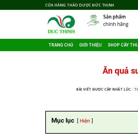
Skip
CỬA HÀNG THẢO DƯỢC ĐỨC THỊNH
to
Sản phẩm
content
chính hãng
TRANG CHỦ
GIỚI THIỆU
SHOP CÂY TH
Ăn quả s
BÀI VIẾT ĐƯỢC CẬP NHẬT LÚC :
T
Mục lục
Hiện