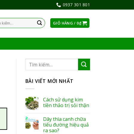
0937 301 801
GIỎ HÀNG /
0
₫
:
BÀI VIẾT MỚI NHẤT
Cách sử dụng kim
tiền thảo trị sỏi thận
Dây thìa canh chữa
tiểu đường hiệu quả
ra sao?