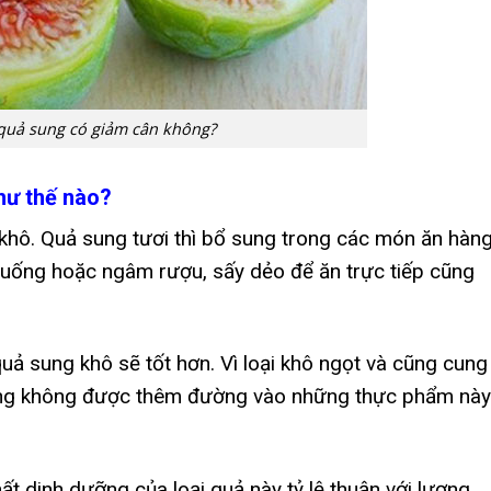
quả sung có giảm cân không?
hư thế nào?
khô. Quả sung tươi thì bổ sung trong các món ăn hàn
 uống hoặc ngâm rượu, sấy dẻo để ăn trực tiếp cũng
ả sung khô sẽ tốt hơn. Vì loại khô ngọt và cũng cung
rằng không được thêm đường vào những thực phẩm này
ất dinh dưỡng của loại quả này tỷ lệ thuận với lượng