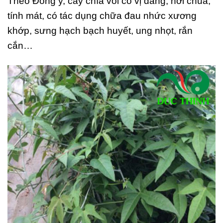
Theo Đông y, cây chìa vôi có vị đắng, hơi chua,
tính mát, có tác dụng chữa đau nhức xương
khớp, sưng hạch bạch huyết, ung nhọt, rắn
cắn…