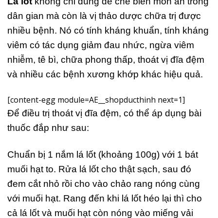
Lá lốt
không chỉ dùng để chế biến món ăn trong
dân gian mà còn là vị thảo dược chữa trị được
nhiều bệnh. Nó có tính kháng khuẩn, tính kháng
viêm có tác dụng giảm đau nhức, ngừa viêm
nhiễm, tê bì, chữa phong thấp, thoát vị đĩa đệm
và nhiều các bệnh xương khớp khác hiệu quả.
[content-egg module=AE__shopducthinh next=1]
Để điều trị thoát vị đĩa đệm, có thể áp dụng bài
thuốc đắp như sau:
Chuẩn bị 1 nắm lá lốt (khoảng 100g) với 1 bát
muối hạt to. Rửa lá lốt cho thật sạch, sau đó
đem cắt nhỏ rồi cho vào chảo rang nóng cùng
với muối hạt. Rang đến khi lá lốt héo lại thì cho
cả lá lốt và muối hạt còn nóng vào miếng vải