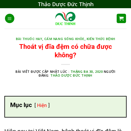
Skip
Thảo Dược Đức Thịnh
to
content
BÀI THUỐC HAY
,
CẨM NANG SỐNG KHỎE
,
KIẾN THỨC BỆNH
Thoát vị đĩa đệm có chữa được
không?
BÀI VIẾT ĐƯỢC CẬP NHẬT LÚC :
THÁNG BA 30, 2020
NGƯỜI
ĐĂNG:
THẢO DƯỢC ĐỨC THỊNH
Mục lục
Hiện