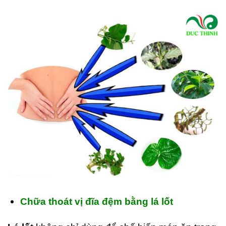
Chữa thoát vị đĩa đệm bằng lá lốt