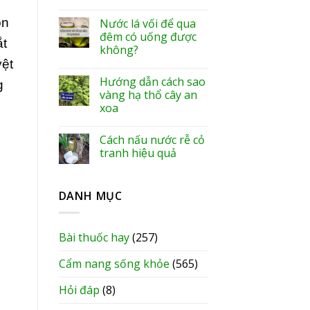
ồn
Nước lá vối để qua
đêm có uống được
ắt
không?
yệt
Hướng dẫn cách sao
g
vàng hạ thổ cây an
xoa
Cách nấu nước rễ cỏ
tranh hiệu quả
DANH MỤC
Bài thuốc hay
(257)
Cẩm nang sống khỏe
(565)
Hỏi đáp
(8)