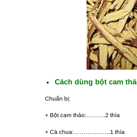
Cách dùng bột cam thảo
Chuẩn bị:
+ Bột cam thảo:……….2 thìa
+ Cà chua:……………….1 thìa