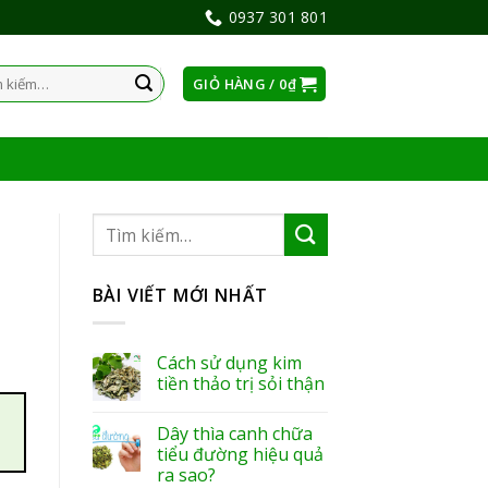
0937 301 801
GIỎ HÀNG /
0
₫
:
BÀI VIẾT MỚI NHẤT
Cách sử dụng kim
tiền thảo trị sỏi thận
Dây thìa canh chữa
tiểu đường hiệu quả
ra sao?