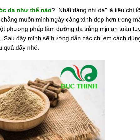
óc da như thế nào
? “Nhất dáng nhì da” là tiêu chí t
Ai chẳng muốn mình ngày càng xinh đẹp hơn trong m
một phương pháp làm dưỡng da trắng mịn an toàn tu
ng. Sau đây mình sẽ hướng dẫn các chị em cách dùn
u quả đấy nhé.