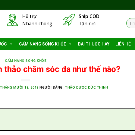
Hỗ trợ
Ship COD
Tìm
Nhanh chóng
Tận nơi
kiếm
UỐC
CẨM NANG SỐNG KHỎE
BÀI THUỐC HAY
LIÊN HỆ
CẨM NANG SỐNG KHỎE
 thảo chăm sóc da như thế nào?
THÁNG MƯỜI 19, 2019
NGƯỜI ĐĂNG:
THẢO DƯỢC ĐỨC THỊNH