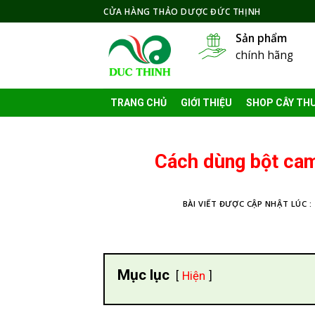
Skip
CỬA HÀNG THẢO DƯỢC ĐỨC THỊNH
to
Sản phẩm
content
chính hãng
TRANG CHỦ
GIỚI THIỆU
SHOP CÂY TH
Cách dùng bột cam
BÀI VIẾT ĐƯỢC CẬP NHẬT LÚC :
Mục lục
Hiện