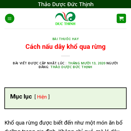
Skip
Thảo Dược Đức Thịnh
to
content
BÀI THUỐC HAY
Cách nấu dây khổ qua rừng
BÀI VIẾT ĐƯỢC CẬP NHẬT LÚC :
THÁNG MƯỜI 13, 2020
NGƯỜI
ĐĂNG:
THẢO DƯỢC ĐỨC THỊNH
Mục lục
Hiện
Khổ qua rừng được biết đến như một món ăn bổ