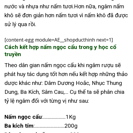
nước và nhựa như nấm tươi.Hơn nữa, ngâm nấm
khô sẽ đơn giản hơn nấm tươi vì nấm khô đã được
sử lý qua rồi.
[content-egg module=AE__shopducthinh next=1]
Cách kết hợp nấm ngọc cẩu trong y học cổ
truyền
Theo dân gian nấm ngọc cẩu khi ngâm rượu sẽ
phát huy tác dụng tốt hơn nếu kết hợp những thảo
dược khác như: Dâm Dương Hoắc, Nhục Thung
Dung, Ba Kích, Sâm Cau,… Cụ thể ta sẽ phân chia
tỷ lệ ngâm đối với từng vị như sau:
Nấm ngọc cẩu
:……………….1Kg
Ba kích tím
:…………………….200g