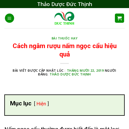
Skip
Thảo Dược Đức Thịnh
to
content
BÀI THUỐC HAY
Cách ngâm rượu nấm ngọc cẩu hiệu
quả
BÀI VIẾT ĐƯỢC CẬP NHẬT LÚC :
THÁNG MƯỜI 22, 2019
NGƯỜI
ĐĂNG:
THẢO DƯỢC ĐỨC THỊNH
Mục lục
Hiện