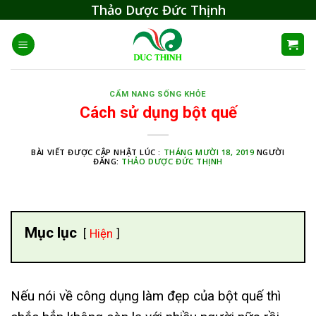
Skip
Thảo Dược Đức Thịnh
to
content
CẨM NANG SỐNG KHỎE
Cách sử dụng bột quế
BÀI VIẾT ĐƯỢC CẬP NHẬT LÚC :
THÁNG MƯỜI 18, 2019
NGƯỜI
ĐĂNG:
THẢO DƯỢC ĐỨC THỊNH
Mục lục
Hiện
Nếu nói về công dụng làm đẹp của bột quế thì