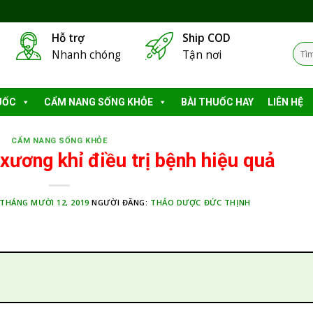
Hỗ trợ
Ship COD
Tìm
Nhanh chóng
Tận nơi
kiếm
UỐC
CẨM NANG SỐNG KHỎE
BÀI THUỐC HAY
LIÊN HỆ
CẨM NANG SỐNG KHỎE
xương khỉ điều trị bệnh hiệu quả
THÁNG MƯỜI 12, 2019
NGƯỜI ĐĂNG:
THẢO DƯỢC ĐỨC THỊNH