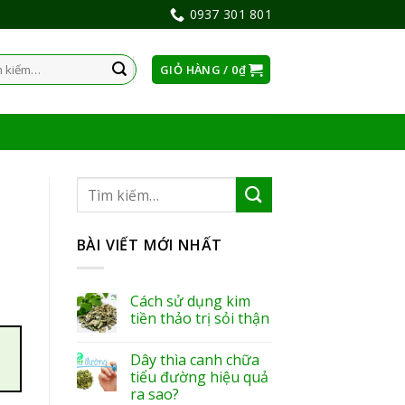
0937 301 801
GIỎ HÀNG /
0
₫
:
BÀI VIẾT MỚI NHẤT
Cách sử dụng kim
tiền thảo trị sỏi thận
Dây thìa canh chữa
tiểu đường hiệu quả
ra sao?