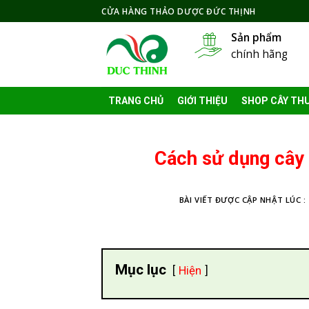
Skip
CỬA HÀNG THẢO DƯỢC ĐỨC THỊNH
to
Sản phẩm
content
chính hãng
TRANG CHỦ
GIỚI THIỆU
SHOP CÂY TH
Cách sử dụng cây 
BÀI VIẾT ĐƯỢC CẬP NHẬT LÚC :
Mục lục
Hiện