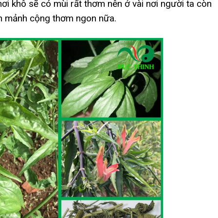
hơi khô sẽ có mùi rất thơm nên ở vài nơi người ta còn
nh mảnh cộng thơm ngon nữa.