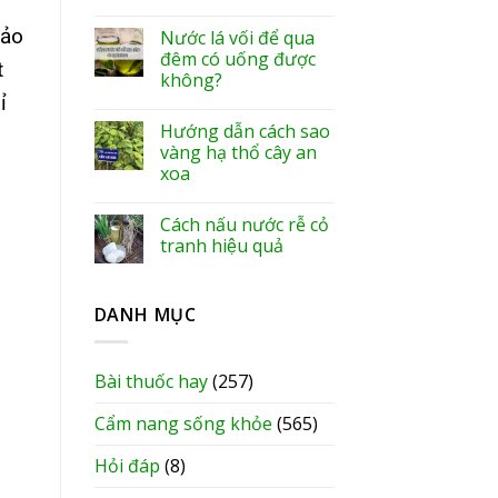
hảo
Nước lá vối để qua
đêm có uống được
t
không?
ỉ
Hướng dẫn cách sao
vàng hạ thổ cây an
xoa
Cách nấu nước rễ cỏ
tranh hiệu quả
DANH MỤC
Bài thuốc hay
(257)
Cẩm nang sống khỏe
(565)
Hỏi đáp
(8)