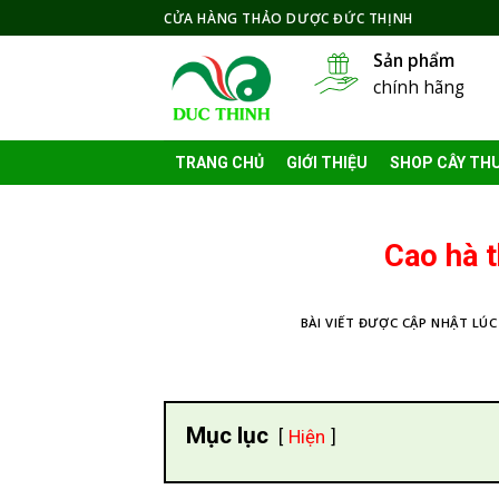
Skip
CỬA HÀNG THẢO DƯỢC ĐỨC THỊNH
to
Sản phẩm
content
chính hãng
TRANG CHỦ
GIỚI THIỆU
SHOP CÂY TH
Cao hà t
BÀI VIẾT ĐƯỢC CẬP NHẬT LÚC
Mục lục
Hiện