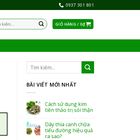
0937 301 801
GIỎ HÀNG /
0
₫
:
BÀI VIẾT MỚI NHẤT
Cách sử dụng kim
tiền thảo trị sỏi thận
Dây thìa canh chữa
tiểu đường hiệu quả
ra sao?