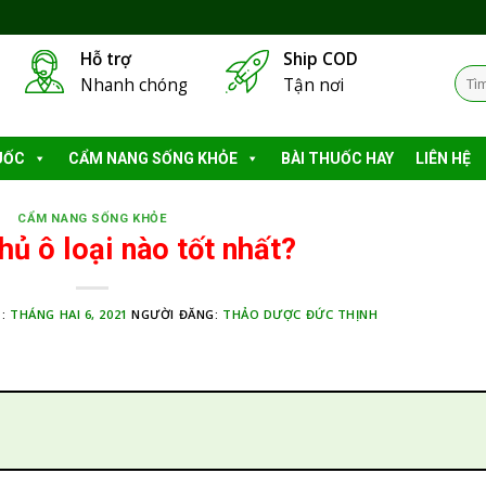
Hỗ trợ
Ship COD
Tìm
Nhanh chóng
Tận nơi
kiếm
UỐC
CẨM NANG SỐNG KHỎE
BÀI THUỐC HAY
LIÊN HỆ
CẨM NANG SỐNG KHỎE
hủ ô loại nào tốt nhất?
 :
THÁNG HAI 6, 2021
NGƯỜI ĐĂNG:
THẢO DƯỢC ĐỨC THỊNH