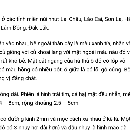
 ở các tỉnh miền núi như: Lai Châu, Lào Cai, Sơn La, H
, Lâm Đồng, Đắk Lắk.
ắn vào nhau, bề ngoài thân cây là màu xanh tía, nhẵn v
củ giống với củ khoai lang với mặt ngoài màu nâu đỏ 
 rất khó bẻ. Mặt cắt ngang của hà thủ ô đỏ có lớp vỏ
ó màu hồng có nhiều bột, ở giữa là có lõi gỗ cứng. Bộ
g vị đắng chát.
ng dài. Phiến lá hình trái tim, cả hạị mặt đều nhẵn, m
ừ 4 – 8cm, rộng khoảng 2.5 – 5cm.
, có đường kính 2mm và mọc cách xa nhau ở kẽ lá. Mộ
ó có 3 nhụy hơi dài hơn) và đầu nhụy là hình mào gà.