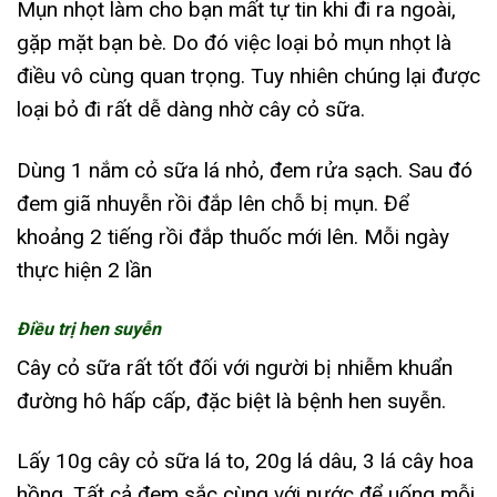
Mụn nhọt làm cho bạn mất tự tin khi đi ra ngoài,
gặp mặt bạn bè. Do đó việc loại bỏ mụn nhọt là
điều vô cùng quan trọng. Tuy nhiên chúng lại được
loại bỏ đi rất dễ dàng nhờ cây cỏ sữa.
Dùng 1 nắm cỏ sữa lá nhỏ, đem rửa sạch. Sau đó
đem giã nhuyễn rồi đắp lên chỗ bị mụn. Để
khoảng 2 tiếng rồi đắp thuốc mới lên. Mỗi ngày
thực hiện 2 lần
Điều trị hen suyễn
Cây cỏ sữa rất tốt đối với người bị nhiễm khuẩn
đường hô hấp cấp, đặc biệt là bệnh hen suyễn.
Lấy 10g cây cỏ sữa lá to, 20g lá dâu, 3 lá cây hoa
hồng. Tất cả đem sắc cùng với nước để uống mỗi