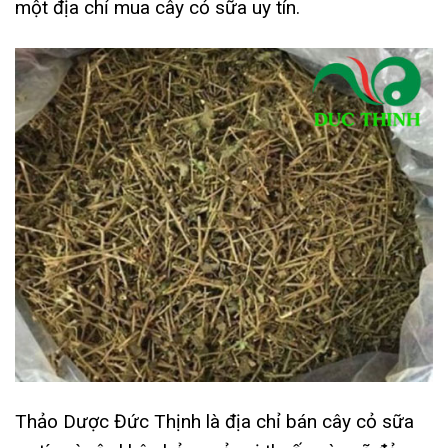
một địa chỉ mua cây cỏ sữa uy tín.
Thảo Dược Đức Thịnh là địa chỉ bán cây cỏ sữa