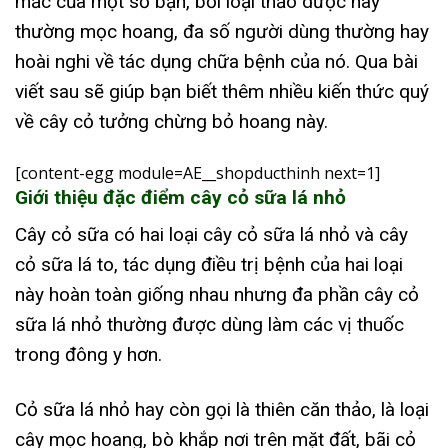
mắc của một số bạn, bởi loại thảo dược này
thường mọc hoang, đa số người dùng thường hay
hoài nghi về tác dụng chữa bệnh của nó. Qua bài
viết sau sẽ giúp bạn biết thêm nhiều kiến thức quý
về cây cỏ tưởng chừng bỏ hoang này.
[content-egg module=AE__shopducthinh next=1]
Giới thiệu đặc điểm cây cỏ sữa lá nhỏ
Cây cỏ sữa có hai loại cây cỏ sữa lá nhỏ và cây
cỏ sữa lá to, tác dụng điều trị bệnh của hai loại
này hoàn toàn giống nhau nhưng đa phần cây cỏ
sữa lá nhỏ thường được dùng làm các vị thuốc
trong đông y hơn.
Cỏ sữa lá nhỏ hay còn gọi là thiên căn thảo, là loại
cây mọc hoang, bò khắp nơi trên mặt đất, bãi cỏ