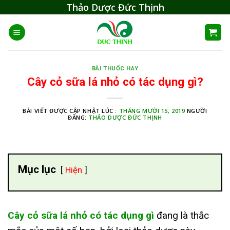
Skip
Thảo Dược Đức Thịnh
to
content
BÀI THUỐC HAY
Cây cỏ sữa lá nhỏ có tác dụng gì?
BÀI VIẾT ĐƯỢC CẬP NHẬT LÚC :
THÁNG MƯỜI 15, 2019
NGƯỜI
ĐĂNG:
THẢO DƯỢC ĐỨC THỊNH
Mục lục
Hiện
Cây cỏ sữa lá nhỏ có tác dụng gì
đang là thắc