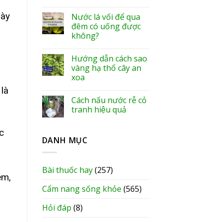
này
Nước lá vối để qua
đêm có uống được
không?
Hướng dẫn cách sao
vàng hạ thổ cây an
xoa
 là
Cách nấu nước rễ cỏ
tranh hiệu quả
c
DANH MỤC
Bài thuốc hay
(257)
êm,
Cẩm nang sống khỏe
(565)
Hỏi đáp
(8)