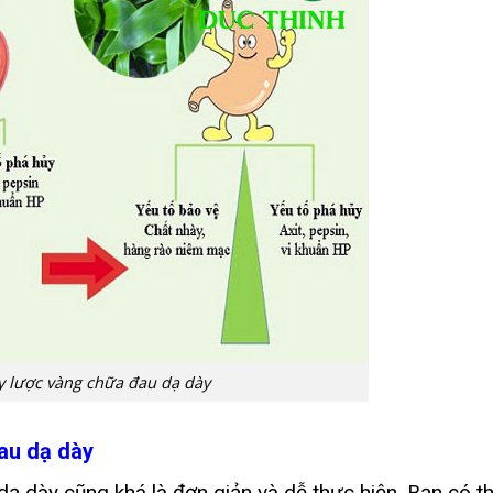
y lược vàng chữa đau dạ dày
au dạ dày
ạ dày cũng khá là đơn giản và dễ thực hiện. Bạn có t