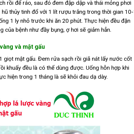
ạch rồi để ráo, sau đó đem đập dập và thái mỏng phơi
hũ thủy tinh đổ với 1 lít rượu trắng trong thời gian 10
uống 1 ly nhỏ trước khi ăn 20 phút. Thực hiện đều đặn
ng của bệnh như đầy bụng, ợ hơi sẽ giảm hẳn.
c vàng và mật gấu
1 giọt mật gấu. Đem rửa sạch rồi giã nát lấy nước cốt
rồi khuấy đều là có thể dùng được. Uống hỗn hợp khi
hực hiện trong 1 tháng là sẽ khỏi đau dạ dày.