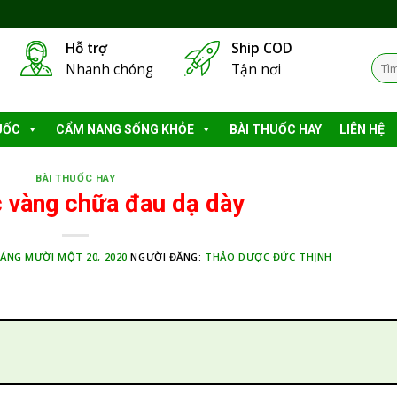
Hỗ trợ
Ship COD
Tìm
Nhanh chóng
Tận nơi
kiếm
UỐC
CẨM NANG SỐNG KHỎE
BÀI THUỐC HAY
LIÊN HỆ
BÀI THUỐC HAY
 vàng chữa đau dạ dày
ÁNG MƯỜI MỘT 20, 2020
NGƯỜI ĐĂNG:
THẢO DƯỢC ĐỨC THỊNH