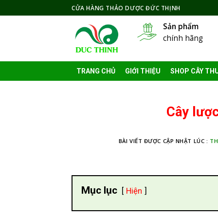
Skip
CỬA HÀNG THẢO DƯỢC ĐỨC THỊNH
to
Sản phẩm
content
chính hãng
TRANG CHỦ
GIỚI THIỆU
SHOP CÂY TH
Cây lược
BÀI VIẾT ĐƯỢC CẬP NHẬT LÚC :
TH
Mục lục
Hiện