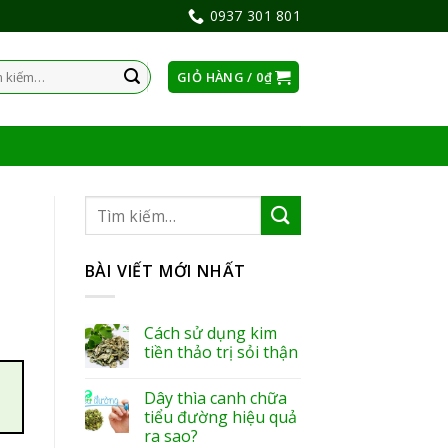
0937 301 801
GIỎ HÀNG /
0
₫
:
BÀI VIẾT MỚI NHẤT
Cách sử dụng kim
tiền thảo trị sỏi thận
Dây thìa canh chữa
tiểu đường hiệu quả
ra sao?