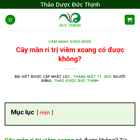
Skip
Thảo Dược Đức Thịnh
to
content
CẨM NANG SỐNG KHỎE
Cây mần ri trị viêm xoang có được
không?
BÀI VIẾT ĐƯỢC CẬP NHẬT LÚC :
THÁNG MỘT 11, 2021
NGƯỜI
ĐĂNG:
THẢO DƯỢC ĐỨC THỊNH
Mục lục
Hiện