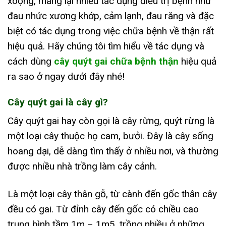
xoọng, mang lại nhiều tác dụng điều trị bệnh như
đau nhức xương khớp, cảm lạnh, đau răng và đặc
biệt có tác dụng trong việc chữa bệnh về thận rất
hiệu quả. Hãy chúng tôi tìm hiểu về tác dụng và
cách dùng
cây quýt gai chữa bệnh thận
hiệu quả
ra sao ở ngay dưới đây nhé!
Cây quýt gai là cây gì?
Cây quýt gai hay còn gọi là cây rừng, quýt rừng là
một loại cây thuộc họ cam, bưởi. Đây là cây sống
hoang dại, dễ dàng tìm thấy ở nhiều nơi, và thường
được nhiều nhà trồng làm cây cảnh.
Là một loại cây thân gỗ, từ cành đến gốc thân cây
đều có gai. Từ đỉnh cây đến gốc có chiều cao
trung bình tầm 1m – 1m5, trồng nhiều ở những