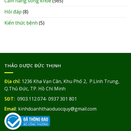
Cẩm nang sống khỏe
(565)
Hỏi đáp
(8)
Kiến thức bệnh
(5)
THẢO DƯỢC ĐỨC THỊNH
Địa chỉ:
1236 Kha Vạn Cân, Khu Phố 2, P.Linh Trung,
Q.Thủ Đức, TP. Hồ Chí Minh
SĐT:
0903.112.074- 0937 301 801
Email:
kinhdoanhthaoduocquy@gmail.com