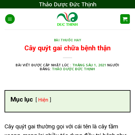
Skip
Thảo Dược Đức Thịnh
to
content
BÀI THUỐC HAY
Cây quýt gai chữa bệnh thận
BÀI VIẾT ĐƯỢC CẬP NHẬT LÚC :
THÁNG SÁU 1, 2021
NGƯỜI
ĐĂNG:
THẢO DƯỢC ĐỨC THỊNH
Mục lục
Hiện
Cây quýt gai thường gọi với cái tên là cây tầm