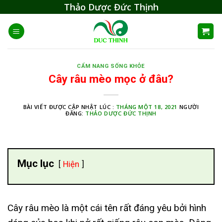
Skip
Thảo Dược Đức Thịnh
to
content
CẨM NANG SỐNG KHỎE
Cây râu mèo mọc ở đâu?
BÀI VIẾT ĐƯỢC CẬP NHẬT LÚC :
THÁNG MỘT 18, 2021
NGƯỜI
ĐĂNG:
THẢO DƯỢC ĐỨC THỊNH
Mục lục
Hiện
Cây râu mèo là một cái tên rất đáng yêu bởi hình