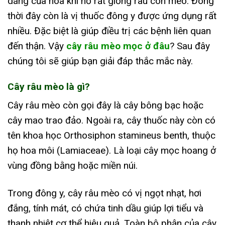
dáng của hoa khi nở rất giống râu con mèo. Đông
thời đây còn là vị thuốc đông y được ứng dụng rất
nhiều. Đặc biệt là giúp điều trị các bệnh liên quan
đến thận. Vậy
cây râu mèo mọc ở đâu
? Sau đây
chúng tôi sẽ giúp bạn giải đáp thắc mắc này.
Cây râu mèo là gì?
Cây râu mèo còn gọi đây là cây bông bạc hoặc
cây mao trao đảo. Ngoài ra, cây thuốc này còn có
tên khoa học Orthosiphon stamineus benth, thuộc
họ hoa môi (Lamiaceae). Là loại cây mọc hoang ở
vùng đồng bằng hoặc miền núi.
Trong đông y, cây râu mèo có vị ngọt nhạt, hơi
đắng, tính mát, có chứa tinh dầu giúp lợi tiểu và
thanh nhiệt cơ thể hiệu quả. Toàn bộ phận của cây