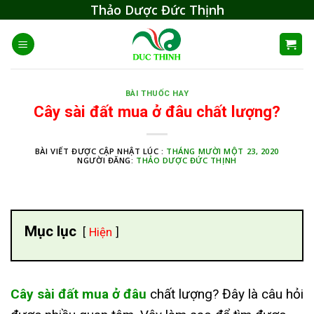
Skip
Thảo Dược Đức Thịnh
to
content
BÀI THUỐC HAY
Cây sài đất mua ở đâu chất lượng?
BÀI VIẾT ĐƯỢC CẬP NHẬT LÚC :
THÁNG MƯỜI MỘT 23, 2020
NGƯỜI ĐĂNG:
THẢO DƯỢC ĐỨC THỊNH
Mục lục
Hiện
Cây sài đất mua ở đâu
chất lượng? Đây là câu hỏi